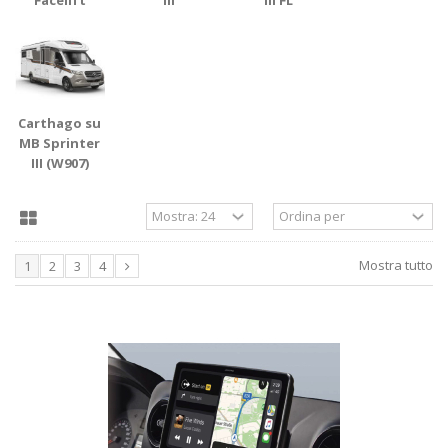
Carthago su
MB Sprinter
III (W907)
Mostra tutto
1
2
3
4