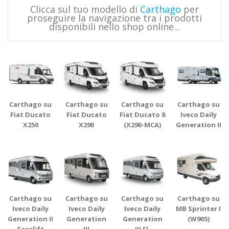
Clicca sul tuo modello di
Carthago
per
proseguire la navigazione tra i prodotti
disponibili nello shop online...
Carthago su
Carthago su
Carthago su
Carthago su
Fiat Ducato
Fiat Ducato
Fiat Ducato 8
Iveco Daily
X250
X290
(X290-MCA)
Generation II
Carthago su
Carthago su
Carthago su
Carthago su
Iveco Daily
Iveco Daily
Iveco Daily
MB Sprinter I
Generation II
Generation
Generation
(W905)
Facelift
III
III FL