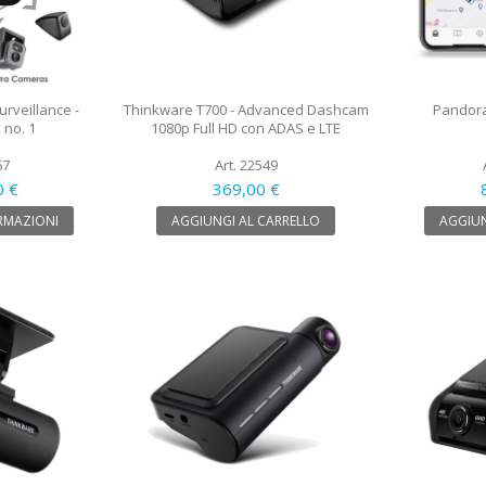
rveillance -
Thinkware T700 - Advanced Dashcam
Pandora
 no. 1
1080p Full HD con ADAS e LTE
67
Art. 22549
0 €
369,00 €
RMAZIONI
AGGIUNGI AL CARRELLO
AGGIUN