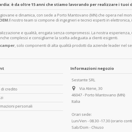
a: è da oltre 15 anni che stiamo lavorando per realizzare i tuoi d
a giovane e dinamica, con sede a Porto Mantovano (MN) che opera nel mondo 
OEM
.Il nostro team si compone di ingegneri e tecnici esperti in elettronica
ecializzazione e qualità, erogata senza compromessi. La nostra esperienza,
nche complessi e consigliarne la scelta adeguata a clienti esigenti.
 camper
, solo componenti di alta qualità prodotti da aziende leader nel se
unt
Informazioni negozio
Sestante SRL
Via Atene, 30
 di credito
46047 - Porto Mantovano (MN)
zzi
Italia
rmazioni personali
Orari sede:
Lun/Ven - 08.30 -17.30 (orario cont
Sab/Dom - Chiuso