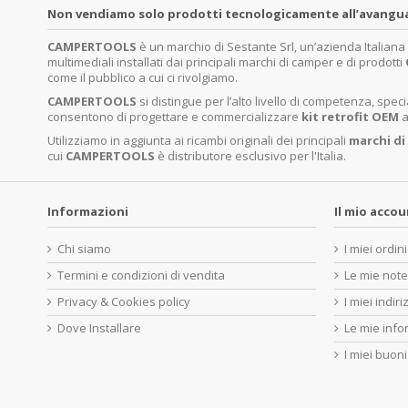
Non vendiamo solo prodotti tecnologicamente all’avanguardi
CAMPERTOOLS
è un marchio di Sestante Srl, un’azienda Italian
multimediali installati dai principali marchi di camper e di prodotti
come il pubblico a cui ci rivolgiamo.
CAMPERTOOLS
si distingue per l’alto livello di competenza, sp
consentono di progettare e commercializzare
kit retrofit OEM
a
Utilizziamo in aggiunta ai ricambi originali dei principali
marchi di
cui
CAMPERTOOLS
è distributore esclusivo per l'Italia.
Informazioni
Il mio acco
Chi siamo
I miei ordini
Termini e condizioni di vendita
Le mie note
Privacy & Cookies policy
I miei indiri
Dove Installare
Le mie info
I miei buoni