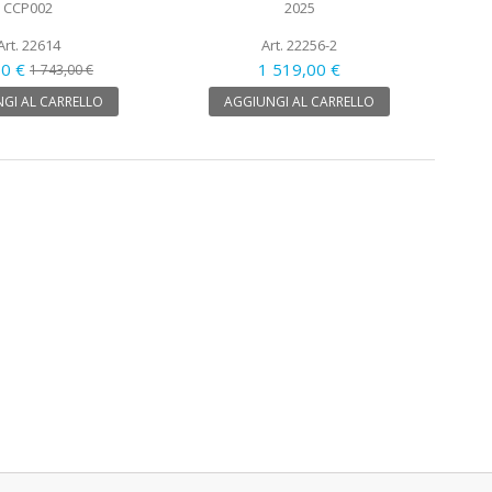
CCP002
2025
Art. 22614
Art. 22256-2
50 €
1 519,00 €
1 743,00 €
GI AL CARRELLO
AGGIUNGI AL CARRELLO