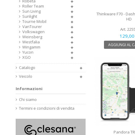
Robeta
Roller Team
Sun Living
Thinkware F70 - Dash
Sunlight
HD
Tourne Mobil
VanTourer
Art. 225
Volkswagen
129,00
Weinsberg
Westfalia
AGGIUNGI AL 
Wingamm
Yucon
XGO
Catalogo
Veicolo
Informazioni
Chi siamo
Termini e condizioni di vendita
Pandora T