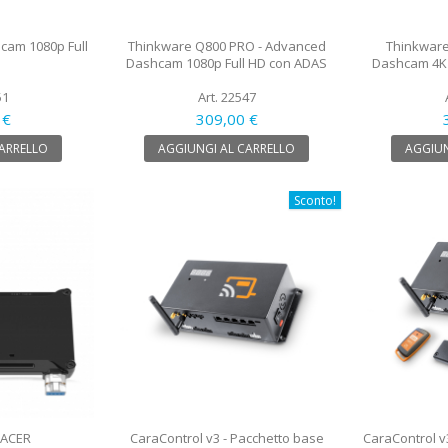
cam 1080p Full
Thinkware Q800 PRO - Advanced
Thinkware
Dashcam 1080p Full HD con ADAS
Dashcam 4K 
51
Art. 22547
 €
309,00 €
CARRELLO
AGGIUNGI AL CARRELLO
AGGIUN
Sconto!
RACER
CaraControl v3 - Pacchetto base
CaraControl v