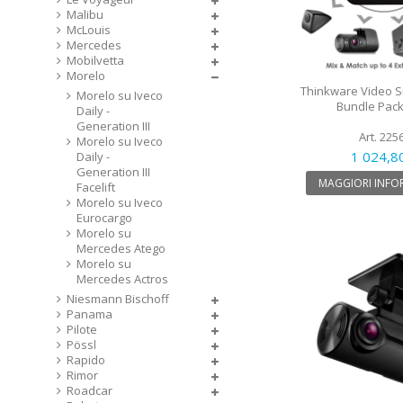
Malibu
McLouis
Mercedes
Mobilvetta
Morelo
Thinkware Video Su
Morelo su Iveco
Bundle Pack
Daily -
Generation III
Art. 225
Morelo su Iveco
1 024,8
Daily -
Generation III
MAGGIORI INFO
Facelift
Morelo su Iveco
Eurocargo
Morelo su
Mercedes Atego
Morelo su
Mercedes Actros
Niesmann Bischoff
Panama
Pilote
Pössl
Rapido
Rimor
Roadcar