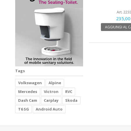
Art. 223
235,00
AGGIUNGI AL 
Tags
Volkswagen
Alpine
Mercedes
Victron
RVC
Dash Cam
Carplay
Skoda
T6 SG
Android Auto