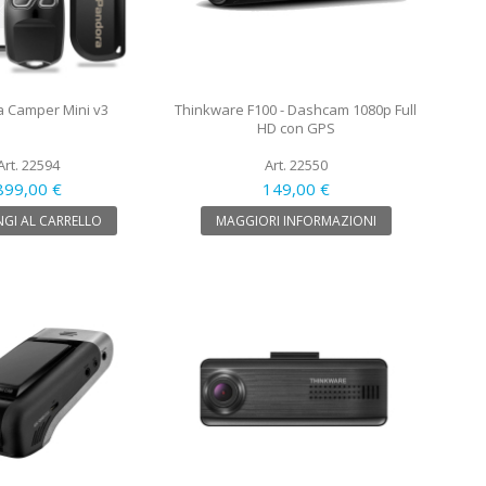
 Camper Mini v3
Thinkware F100 - Dashcam 1080p Full
HD con GPS
Art. 22594
Art. 22550
899,00 €
149,00 €
GI AL CARRELLO
MAGGIORI INFORMAZIONI