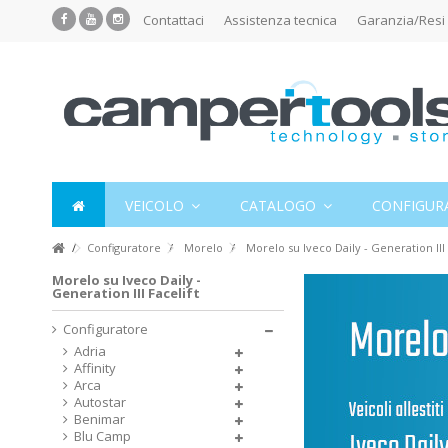
Contattaci
Assistenza tecnica
Garanzia/Resi
VEICOLO
CATALOGO
CONFIGUR
Configuratore
Morelo
Morelo su Iveco Daily - Generation III 
Morelo su Iveco Daily -
Generation III Facelift
Configuratore
Adria
Affinity
Arca
Autostar
Benimar
Blu Camp