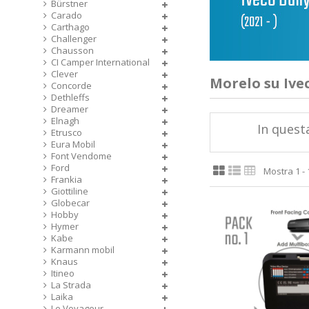
Bürstner
Carado
Carthago
Challenger
Chausson
CI Camper International
Clever
Morelo su Ivec
Concorde
Dethleffs
Dreamer
Elnagh
In questa
Etrusco
Eura Mobil
Font Vendome
Ford
Mostra 1 - 1
Frankia
Giottiline
Globecar
Hobby
Hymer
Kabe
Karmann mobil
Knaus
Itineo
La Strada
Laika
Le Voyageur