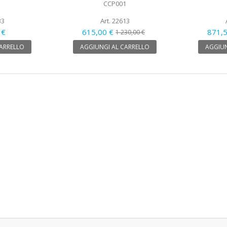
CCP001
33
Art. 22613
 €
615,00 €
871,
1 230,00 €
CARRELLO
AGGIUNGI AL CARRELLO
AGGIUN