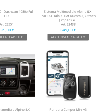
0 - Dashcam 1080p Full
Sistema Multimediale Alpine iLX-
HD
F903DU Halo9 - Fiat Ducato 3, Citroën
Jumper 2 e...
Art. 22551
Art. 22438
129,00 €
849,00 €
GI AL CARRELLO
AGGIUNGI AL CARRELLO
timediale Alpine iLX-
Pandora Camper Mini v3