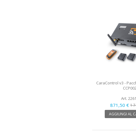
CaraControl v3 - Pacc
CCP00
Art. 226
871,50 €
1 7
AGGIUNGI AL 