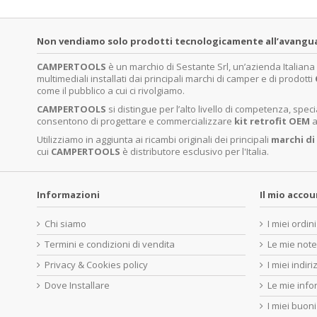
Non vendiamo solo prodotti tecnologicamente all’avanguardi
CAMPERTOOLS
è un marchio di Sestante Srl, un’azienda Italian
multimediali installati dai principali marchi di camper e di prodotti
come il pubblico a cui ci rivolgiamo.
CAMPERTOOLS
si distingue per l’alto livello di competenza, sp
consentono di progettare e commercializzare
kit retrofit OEM
a
Utilizziamo in aggiunta ai ricambi originali dei principali
marchi di
cui
CAMPERTOOLS
è distributore esclusivo per l'Italia.
Informazioni
Il mio acco
Chi siamo
I miei ordini
Termini e condizioni di vendita
Le mie note
Privacy & Cookies policy
I miei indiri
Dove Installare
Le mie info
I miei buoni