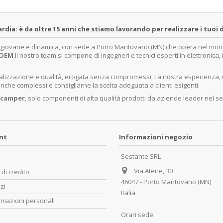
a: è da oltre 15 anni che stiamo lavorando per realizzare i tuoi d
a giovane e dinamica, con sede a Porto Mantovano (MN) che opera nel mondo 
OEM
.Il nostro team si compone di ingegneri e tecnici esperti in elettronica
ecializzazione e qualità, erogata senza compromessi. La nostra esperienza,
nche complessi e consigliarne la scelta adeguata a clienti esigenti.
 camper
, solo componenti di alta qualità prodotti da aziende leader nel se
unt
Informazioni negozio
Sestante SRL
Via Atene, 30
 di credito
46047 - Porto Mantovano (MN)
zzi
Italia
rmazioni personali
Orari sede: