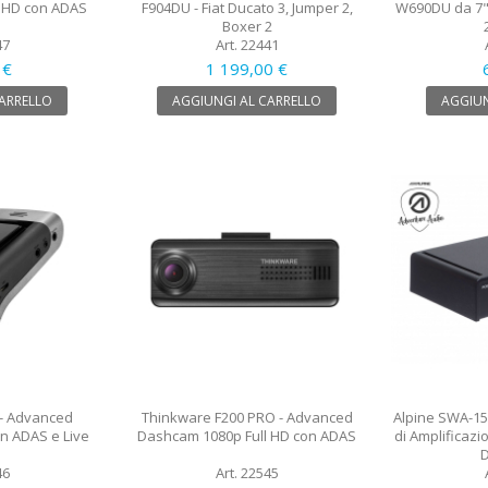
 HD con ADAS
F904DU - Fiat Ducato 3, Jumper 2,
W690DU da 7" 
Boxer 2
47
Art. 22441
 €
1 199,00 €
CARRELLO
AGGIUNGI AL CARRELLO
AGGIUN
- Advanced
Thinkware F200 PRO - Advanced
Alpine SWA-150
 ADAS e Live
Dashcam 1080p Full HD con ADAS
di Amplificazi
D
46
Art. 22545