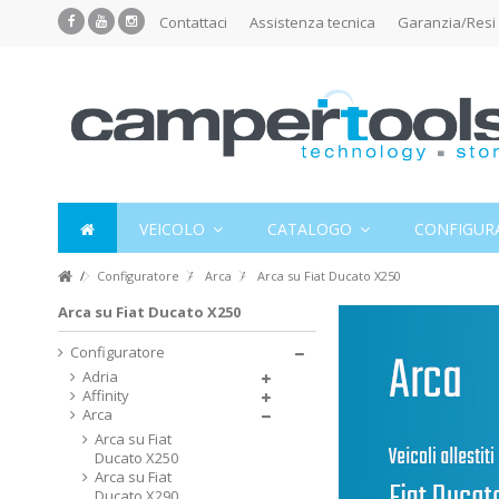
Contattaci
Assistenza tecnica
Garanzia/Resi
VEICOLO
CATALOGO
CONFIGUR
Configuratore
Arca
Arca su Fiat Ducato X250
Arca su Fiat Ducato X250
Configuratore
Adria
Affinity
Arca
Arca su Fiat
Ducato X250
Arca su Fiat
Ducato X290