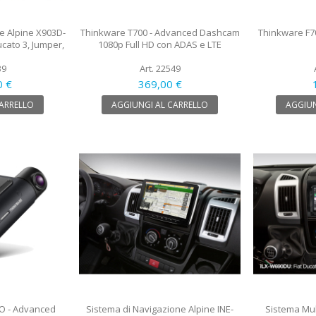
e Alpine X903D-
Thinkware T700 - Advanced Dashcam
Thinkware F7
ucato 3, Jumper,
1080p Full HD con ADAS e LTE
39
Art. 22549
0 €
369,00 €
CARRELLO
AGGIUNGI AL CARRELLO
AGGIUN
O - Advanced
Sistema di Navigazione Alpine INE-
Sistema Mul