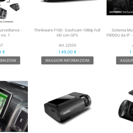
rveillance -
Thinkware F100 - Dashcam 1080p Full
Sistema Mul
 no. 1
HD con GPS
F905DU da 9" - 
67
Art. 22550
0 €
149,00 €
1
RMAZIONI
MAGGIORI INFORMAZIONI
AGGIUN