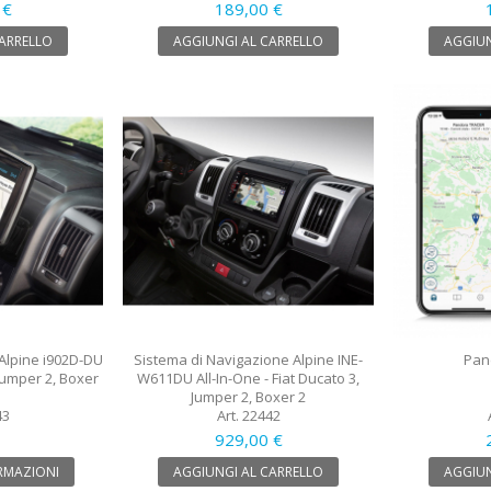
 €
189,00 €
CARRELLO
AGGIUNGI AL CARRELLO
AGGIUN
Alpine i902D-DU
Sistema di Navigazione Alpine INE-
Pan
 Jumper 2, Boxer
W611DU All-In-One - Fiat Ducato 3,
Jumper 2, Boxer 2
43
Art. 22442
929,00 €
RMAZIONI
AGGIUNGI AL CARRELLO
AGGIUN