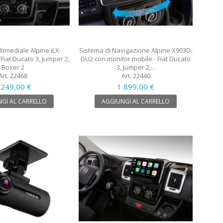
timediale Alpine iLX-
Sistema di Navigazione Alpine X903D-
Fiat Ducato 3, Jumper 2,
DU2 con monitor mobile - Fiat Ducato
Boxer 2
3, Jumper 2,...
Art. 22468
Art. 22440
 249,00 €
1 899,00 €
GI AL CARRELLO
AGGIUNGI AL CARRELLO