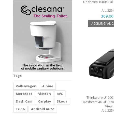
Dashcam 1080p Full
Art. 225
309,00
AGGIUNGI AL 
Tags
Volkswagen
Alpine
Mercedes
Victron
RVC
Thinkware U1000 
Dash Cam
Carplay
Skoda
Dashcam 4K UHD con
View
T6 SG
Android Auto
Art. 225