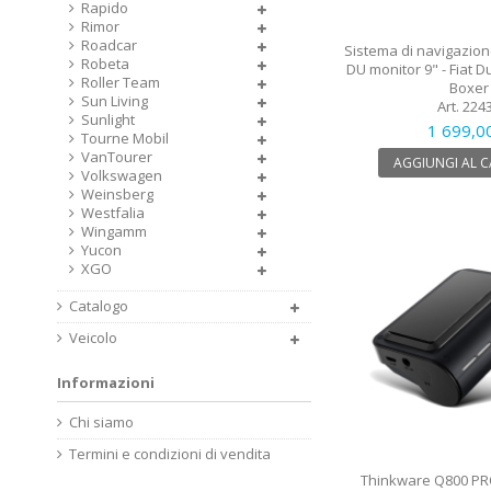
Rapido
Rimor
Roadcar
Sistema di navigazion
Robeta
DU monitor 9" - Fiat D
Roller Team
Boxer
Sun Living
Art. 224
Sunlight
1 699,0
Tourne Mobil
VanTourer
AGGIUNGI AL 
Volkswagen
Weinsberg
Westfalia
Wingamm
Yucon
XGO
Catalogo
Veicolo
Informazioni
Chi siamo
Termini e condizioni di vendita
Thinkware Q800 PR