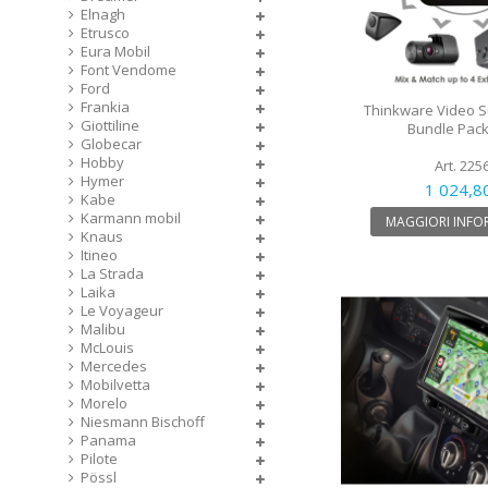
Elnagh
Etrusco
Eura Mobil
Font Vendome
Ford
Frankia
Thinkware Video Su
Giottiline
Bundle Pack
Globecar
Hobby
Art. 225
Hymer
1 024,8
Kabe
Karmann mobil
MAGGIORI INFO
Knaus
Itineo
La Strada
Laika
Le Voyageur
Malibu
McLouis
Mercedes
Mobilvetta
Morelo
Niesmann Bischoff
Panama
Pilote
Pössl