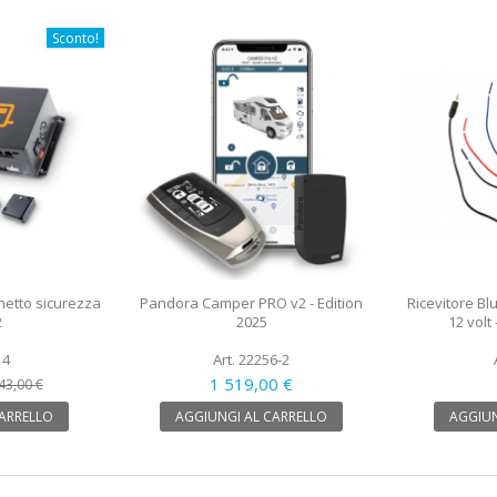
Sconto!
hetto sicurezza
Pandora Camper PRO v2 - Edition
Ricevitore Bl
2
2025
12 volt
14
Art. 22256-2
1 519,00 €
43,00 €
CARRELLO
AGGIUNGI AL CARRELLO
AGGIUN