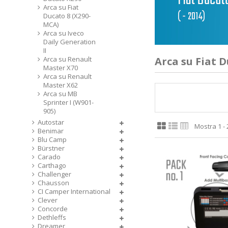
Arca su Fiat
Ducato 8 (X290-
MCA)
Arca su Iveco
Daily Generation
II
Arca su Renault
Arca su Fiat 
Master X70
Arca su Renault
Master X62
Arca su MB
Sprinter I (W901-
905)
Autostar
Mostra 1 - 2
Benimar
Blu Camp
Bürstner
Carado
Carthago
Challenger
Chausson
CI Camper International
Clever
Concorde
Dethleffs
Dreamer