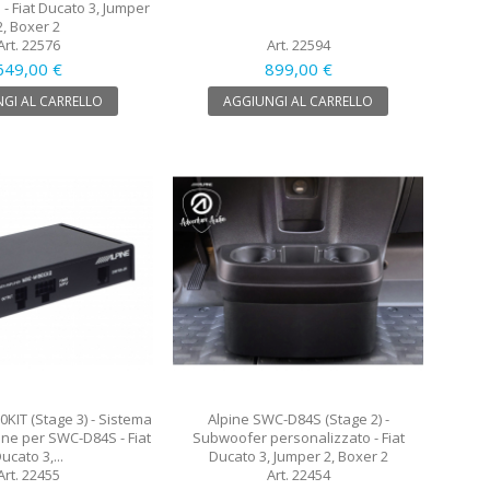
- Fiat Ducato 3, Jumper
2, Boxer 2
Art. 22576
Art. 22594
649,00 €
899,00 €
GI AL CARRELLO
AGGIUNGI AL CARRELLO
KIT (Stage 3) - Sistema
Alpine SWC-D84S (Stage 2) -
one per SWC-D84S - Fiat
Subwoofer personalizzato - Fiat
ucato 3,...
Ducato 3, Jumper 2, Boxer 2
Art. 22455
Art. 22454