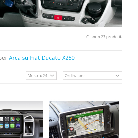
Ci sono 23 prodotti.
 per
Arca su Fiat Ducato X250