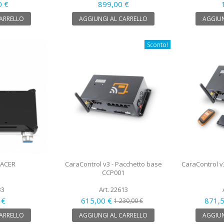
0 €
899,00 €
CARRELLO
AGGIUNGI AL CARRELLO
AGGIUN
Sconto!
RACER
CaraControl v3 - Pacchetto base
CaraControl v
CCP001
33
Art. 22613
 €
615,00 €
871,
1 230,00 €
CARRELLO
AGGIUNGI AL CARRELLO
AGGIUN