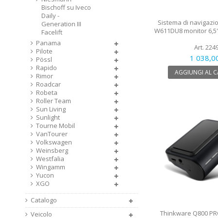
Bischoff su Iveco
Daily -
Sistema di navigazio
Generation III
W611DU8 monitor 6,5''
Facelift
Panama
Art. 224
Pilote
1 038,0
Pössl
Rapido
AGGIUNGI AL 
Rimor
Roadcar
Robeta
Roller Team
Sun Living
Sunlight
Tourne Mobil
VanTourer
Volkswagen
Weinsberg
Westfalia
Wingamm
Yucon
XGO
Catalogo
Thinkware Q800 PR
Veicolo