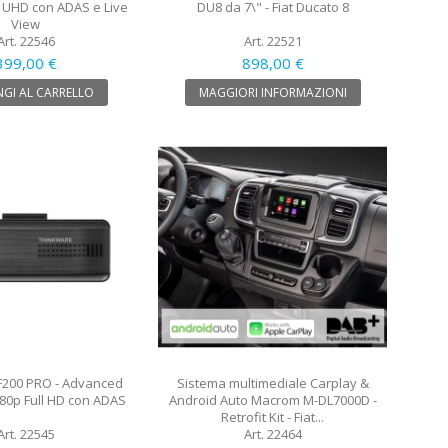
UHD con ADAS e Live
DU8 da 7\" - Fiat Ducato 8
View
Art. 22546
Art. 22521
399,00 €
898,00 €
GI AL CARRELLO
MAGGIORI INFORMAZIONI
F200 PRO - Advanced
Sistema multimediale Carplay &
0p Full HD con ADAS
Android Auto Macrom M-DL7000D -
Retrofit Kit - Fiat...
Art. 22545
Art. 22464