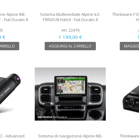
ne Alpine INE-
Sistema Multimediale Alpine iLX-
Thinkware F10
 - Fiat Ducato 8
F905DU8 Halo9 - Fiat Ducato 8
H
93
Art. 22470
0 €
1 199,00 €
CARRELLO
AGGIUNGI AL CARRELLO
MAGGIO
O - Advanced
Sistema di navigazione Alpine INE-
Thinkware