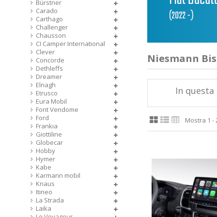
Bürstner
Carado
Carthago
Challenger
Chausson
CI Camper International
Clever
Niesmann Bisc
Concorde
Dethleffs
Dreamer
Elnagh
In questa 
Etrusco
Eura Mobil
Font Vendome
Ford
Mostra 1 - 2
Frankia
Giottiline
Globecar
Hobby
Hymer
Kabe
Karmann mobil
Knaus
Itineo
La Strada
Laika
Le Voyageur