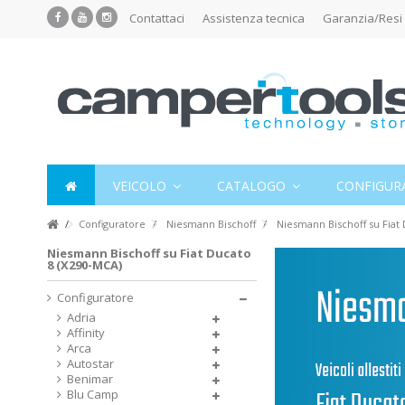
Contattaci
Assistenza tecnica
Garanzia/Resi
VEICOLO
CATALOGO
CONFIGUR
Configuratore
Niesmann Bischoff
Niesmann Bischoff su Fiat
Niesmann Bischoff su Fiat Ducato
8 (X290-MCA)
Configuratore
Adria
Affinity
Arca
Autostar
Benimar
Blu Camp