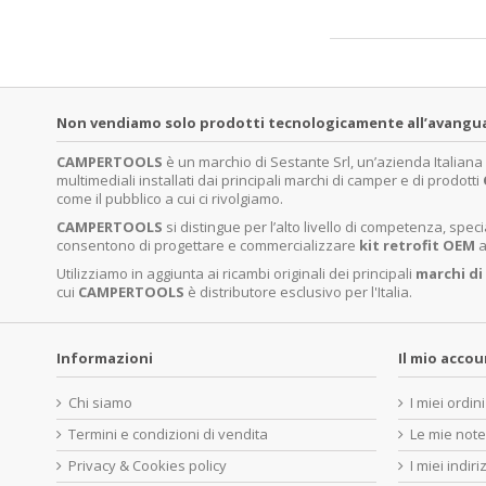
Non vendiamo solo prodotti tecnologicamente all’avanguardi
CAMPERTOOLS
è un marchio di Sestante Srl, un’azienda Italian
multimediali installati dai principali marchi di camper e di prodotti
come il pubblico a cui ci rivolgiamo.
CAMPERTOOLS
si distingue per l’alto livello di competenza, sp
consentono di progettare e commercializzare
kit retrofit OEM
a
Utilizziamo in aggiunta ai ricambi originali dei principali
marchi di
cui
CAMPERTOOLS
è distributore esclusivo per l'Italia.
Informazioni
Il mio acco
Chi siamo
I miei ordini
Termini e condizioni di vendita
Le mie note
Privacy & Cookies policy
I miei indiri