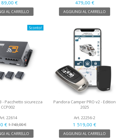
189,00 €
479,00 €
GI AL CARRELLO
AGGIUNGI AL CARRELLO
Sconto!
3 - Pacchetto sicurezza
Pandora Camper PRO v2 - Edition
CCP002
2025
Art. 22614
Art. 22256-2
50 €
1 519,00 €
1 743,00 €
GI AL CARRELLO
AGGIUNGI AL CARRELLO