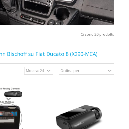
Ci sono 20 prodotti.
n Bischoff su Fiat Ducato 8 (X290-MCA)