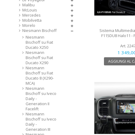
Malibu
McLouis
Mercedes
Mobilvetta
Morelo
Sistema Multimedial
Niesmann Bischoff
F115DU8 Halo11 - F
Niesmann
Bischoff su Fiat
Art. 224
Ducato X250
1 349,0
Niesmann
Bischoff su Fiat
AGGIUNGI AL 
Ducato X290
Niesmann
Bischoff su Fiat
Ducato 8 (X290-
MCA)
Niesmann
Bischoff su Iveco
Daily -
Generation II
Facelift
Niesmann
Bischoff su Iveco
Daily -
Generation III
Niesmann