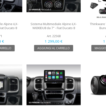
e Alpine iLX-
Sistema Multimediale Alpine iLX-
Thinkware 
iat Ducato 8
W690DU8 da 7" - Fiat Ducato 8
Bund
71
Art. 22568
0 €
1 299,00 €
1
CARRELLO
AGGIUNGI AL CARRELLO
MAGGIO