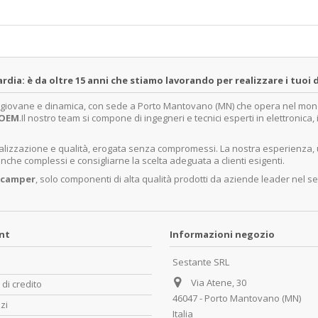
a: è da oltre 15 anni che stiamo lavorando per realizzare i tuoi d
a giovane e dinamica, con sede a Porto Mantovano (MN) che opera nel mondo 
OEM
.Il nostro team si compone di ingegneri e tecnici esperti in elettronica
ecializzazione e qualità, erogata senza compromessi. La nostra esperienza,
nche complessi e consigliarne la scelta adeguata a clienti esigenti.
 camper
, solo componenti di alta qualità prodotti da aziende leader nel se
unt
Informazioni negozio
Sestante SRL
Via Atene, 30
 di credito
46047 - Porto Mantovano (MN)
zzi
Italia