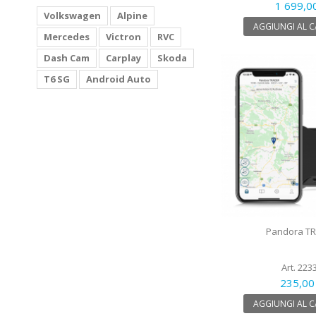
1 699,0
Volkswagen
Alpine
AGGIUNGI AL 
Mercedes
Victron
RVC
Dash Cam
Carplay
Skoda
T6 SG
Android Auto
Pandora T
Art. 223
235,00
AGGIUNGI AL 