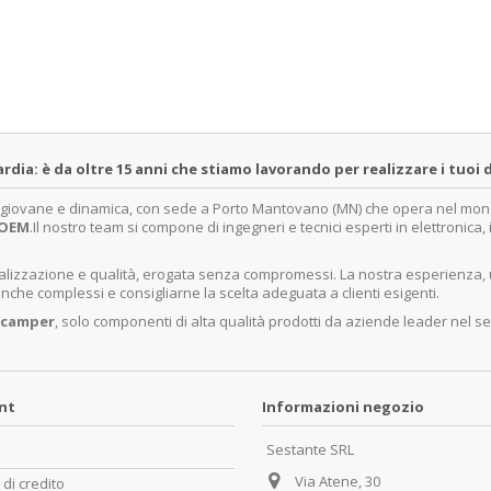
a: è da oltre 15 anni che stiamo lavorando per realizzare i tuoi d
a giovane e dinamica, con sede a Porto Mantovano (MN) che opera nel mondo 
OEM
.Il nostro team si compone di ingegneri e tecnici esperti in elettronica
ecializzazione e qualità, erogata senza compromessi. La nostra esperienza,
nche complessi e consigliarne la scelta adeguata a clienti esigenti.
 camper
, solo componenti di alta qualità prodotti da aziende leader nel se
unt
Informazioni negozio
Sestante SRL
Via Atene, 30
 di credito