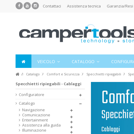
Contattaci
Assistenza tecnica
Garanzia/Resi
VEICOLO
CATALOGO
CONFIGUR
Catalogo
Comfort e Sicurezza
Specchietti ripiegabili
Spec
Specchietti ripiegabili - Cablaggi
Configuratore
Catalogo
Navigazione
Comunicazione
Entertainment
Assistenza alla guida
Illuminazione