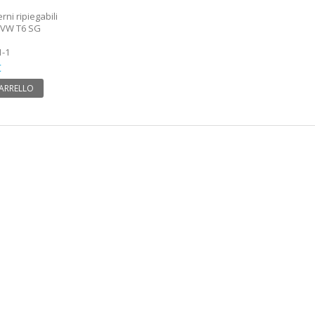
rni ripiegabili
- VW T6 SG
1-1
€
CARRELLO