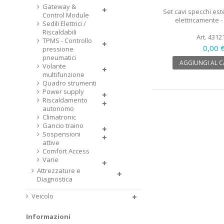
Gateway &
Set cavi specchi este
Control Module
elettricamente 
Sedili Elettrici /
Riscaldabili
Art. 4312
TPMS - Controllo
0,00 
pressione
pneumatici
AGGIUNGI AL 
Volante
multifunzione
Quadro strumenti
Power supply
Riscaldamento
autonomo
Climatronic
Gancio traino
Sospensioni
attive
Comfort Access
Varie
Attrezzature e
Diagnostica
Veicolo
Informazioni