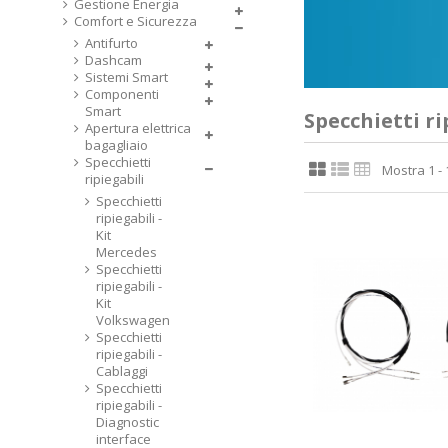
Gestione Energia
Comfort e Sicurezza
Antifurto
Dashcam
Sistemi Smart
Componenti
Smart
Specchietti ri
Apertura elettrica
bagagliaio
Specchietti
Mostra 1 - 1
ripiegabili
Specchietti
ripiegabili -
Kit
Mercedes
Specchietti
ripiegabili -
Kit
Volkswagen
Specchietti
ripiegabili -
Cablaggi
Specchietti
ripiegabili -
Diagnostic
interface