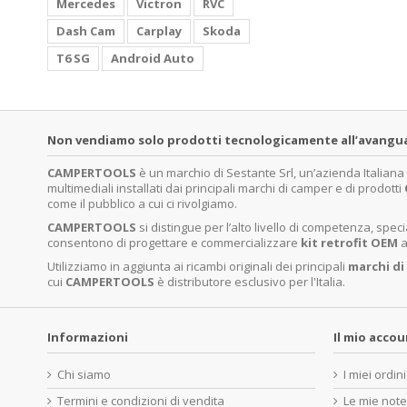
Mercedes
Victron
RVC
Dash Cam
Carplay
Skoda
T6 SG
Android Auto
Non vendiamo solo prodotti tecnologicamente all’avanguardi
CAMPERTOOLS
è un marchio di Sestante Srl, un’azienda Italian
multimediali installati dai principali marchi di camper e di prodotti
come il pubblico a cui ci rivolgiamo.
CAMPERTOOLS
si distingue per l’alto livello di competenza, sp
consentono di progettare e commercializzare
kit retrofit OEM
a
Utilizziamo in aggiunta ai ricambi originali dei principali
marchi di
cui
CAMPERTOOLS
è distributore esclusivo per l'Italia.
Informazioni
Il mio acco
Chi siamo
I miei ordini
Termini e condizioni di vendita
Le mie note