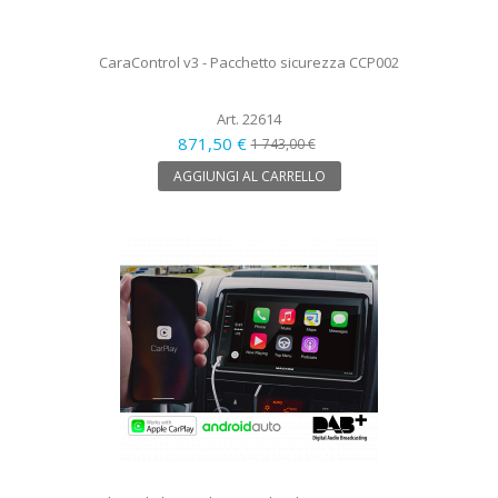
CaraControl v3 - Pacchetto sicurezza CCP002
Art. 22614
871,50 €
1 743,00 €
AGGIUNGI AL CARRELLO