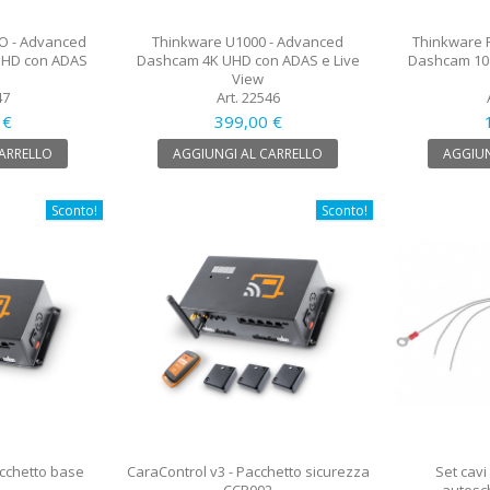
O - Advanced
Thinkware U1000 - Advanced
Thinkware 
 HD con ADAS
Dashcam 4K UHD con ADAS e Live
Dashcam 108
View
47
Art. 22546
 €
399,00 €
CARRELLO
AGGIUNGI AL CARRELLO
AGGIUN
Sconto!
Sconto!
acchetto base
CaraControl v3 - Pacchetto sicurezza
Set cavi