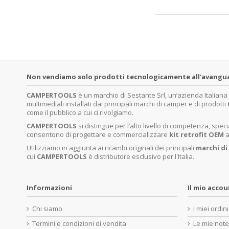
Non vendiamo solo prodotti tecnologicamente all’avanguardi
CAMPERTOOLS
è un marchio di Sestante Srl, un’azienda Italian
multimediali installati dai principali marchi di camper e di prodotti
come il pubblico a cui ci rivolgiamo.
CAMPERTOOLS
si distingue per l’alto livello di competenza, sp
consentono di progettare e commercializzare
kit retrofit OEM
a
Utilizziamo in aggiunta ai ricambi originali dei principali
marchi di
cui
CAMPERTOOLS
è distributore esclusivo per l'Italia.
Informazioni
Il mio acco
Chi siamo
I miei ordini
Termini e condizioni di vendita
Le mie note