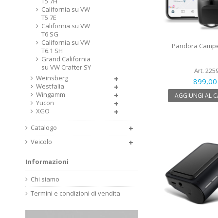
T5 7H
California su VW
T5 7E
California su VW
T6 SG
California su VW
Pandora Camper
T6.1 SH
Grand California
su VW Crafter SY
Art. 225
Weinsberg
899,00
Westfalia
Wingamm
AGGIUNGI AL 
Yucon
XGO
Catalogo
Veicolo
Informazioni
Chi siamo
Termini e condizioni di vendita