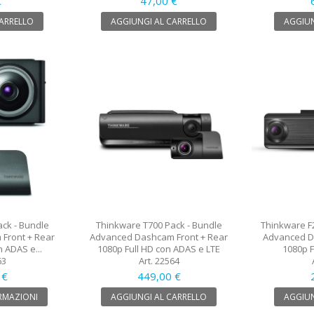
€
47,00 €
CARRELLO
AGGIUNGI AL CARRELLO
AGGIUN
ck - Bundle
Thinkware T700 Pack - Bundle
Thinkware F
Front + Rear
Advanced Dashcam Front + Rear
Advanced D
n ADAS e...
1080p Full HD con ADAS e LTE
1080p F
63
Art. 22564
 €
449,00 €
RMAZIONI
AGGIUNGI AL CARRELLO
AGGIUN