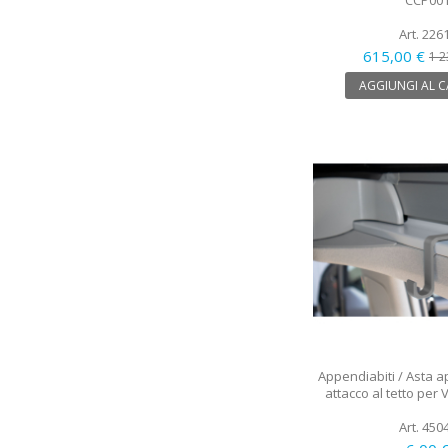
CCP00
Art. 226
615,00 €
1 2
AGGIUNGI AL 
Appendiabiti / Asta a
attacco al tetto per V
Art. 450