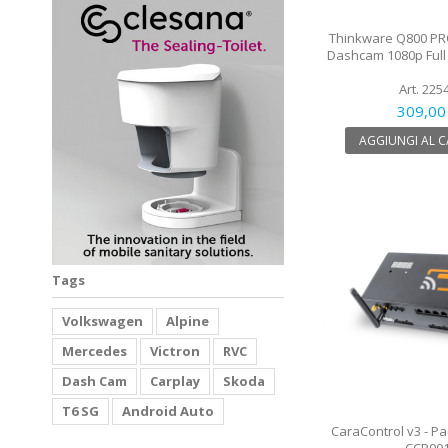
Thinkware Q800 PR
Dashcam 1080p Full
Art. 225
309,00
AGGIUNGI AL 
Tags
Volkswagen
Alpine
Mercedes
Victron
RVC
Dash Cam
Carplay
Skoda
T6 SG
Android Auto
CaraControl v3 - P