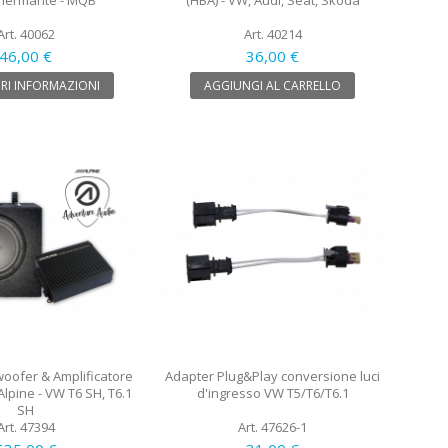
hermante - MQB
(HBA) - VW, Audi, Seat, Skoda
Art. 40062
Art. 40214
46,00 €
36,00 €
RI INFORMAZIONI
AGGIUNGI AL CARRELLO
oofer & Amplificatore
Adapter Plug&Play conversione luci
Alpine - VW T6 SH, T6.1
d'ingresso VW T5/T6/T6.1
SH
Art. 47394
Art. 47626-1