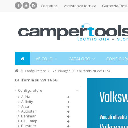
Contattaci
Assistenza tecnica
Garanzia/Resi
VEICOLO
CATALOGO
CONFIGUR
Configuratore
Volkswagen
California su VW T6 SG
California su VW T6 SG
Configuratore
Adria
Affinity
Arca
Autostar
Benimar
Blu Camp
Bürstner