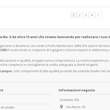
1
2
3
4
a: è da oltre 15 anni che stiamo lavorando per realizzare i tuoi d
a giovane e dinamica, con sede a Porto Mantovano (MN) che opera nel mondo 
OEM
.Il nostro team si compone di ingegneri e tecnici esperti in elettronica
ecializzazione e qualità, erogata senza compromessi. La nostra esperienza,
nche complessi e consigliarne la scelta adeguata a clienti esigenti.
 camper
, solo componenti di alta qualità prodotti da aziende leader nel se
unt
Informazioni negozio
Sestante SRL
Via Atene, 30
 di credito