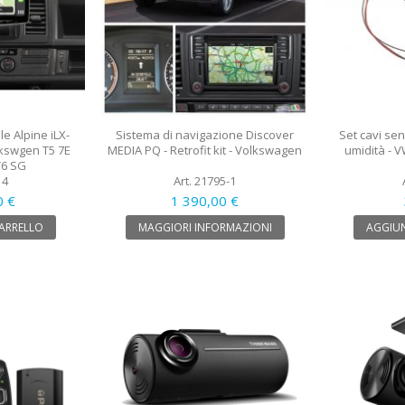
e Alpine iLX-
Sistema di navigazione Discover
Set cavi sen
lkswgen T5 7E
MEDIA PQ - Retrofit kit - Volkswagen
umidità - 
 T6 SG
14
Art. 21795-1
0 €
1 390,00 €
CARRELLO
MAGGIORI INFORMAZIONI
AGGIUN