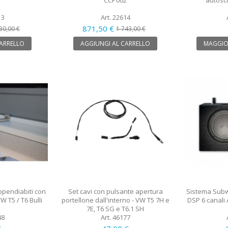
1
CCP002
autosc
13
Art. 22614
871,50 €
30,00 €
1 743,00 €
CARRELLO
AGGIUNGI AL CARRELLO
MAGGIO
ppendiabiti con
Set cavi con pulsante apertura
Sistema Subw
W T5 / T6 Bulli
portellone dall'interno - VW T5 7H e
DSP 6 canali 
7E, T6 SG e T6.1 SH
48
Art. 46177