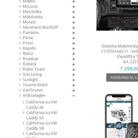
Malibu
McLouis
Mercedes
Mobilvetta
Morelo
Niesmann Bischoff
Panama
Pilote
Pössl
Sistema Multimedial
Rapido
F115T6 Halo11 - Vo
Rimor
(facelift) e
Roadcar
Art. 225
Robeta
1 299,0
Roller Team
Sun Living
AGGIUNGI AL 
Sunlight
Tourne Mobil
VanTourer
Volkswagen
California su VW
Caddy 2K
California su VW
Caddy SA
California su VW
Caddy SB
California su VW