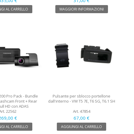
635,00 €
31,00 €
GI AL CARRELLO
MAGGIORI INFORMAZIONI
200 Pro Pack - Bundle
Pulsante per sblocco portellone
ashcam Front + Rear
dall'interno - VW T5 7E, T6 SG, T6.1 SH
ull HD con ADAS
Art. 22562
Art. 47854
269,00 €
67,00 €
GI AL CARRELLO
AGGIUNGI AL CARRELLO