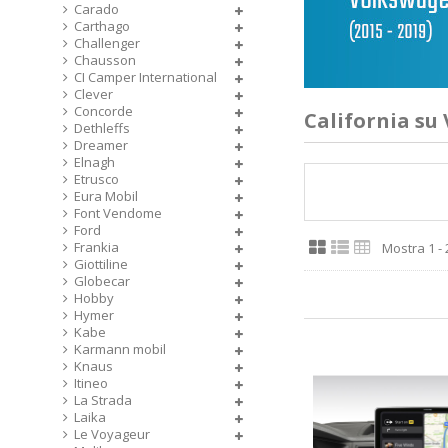
Carado
Carthago
Challenger
Chausson
CI Camper International
Clever
Concorde
California su
Dethleffs
Dreamer
Elnagh
Etrusco
Eura Mobil
Font Vendome
Ford
Frankia
Mostra 1 - 2
Giottiline
Globecar
Hobby
Hymer
Kabe
Karmann mobil
Knaus
Itineo
La Strada
Laika
Le Voyageur