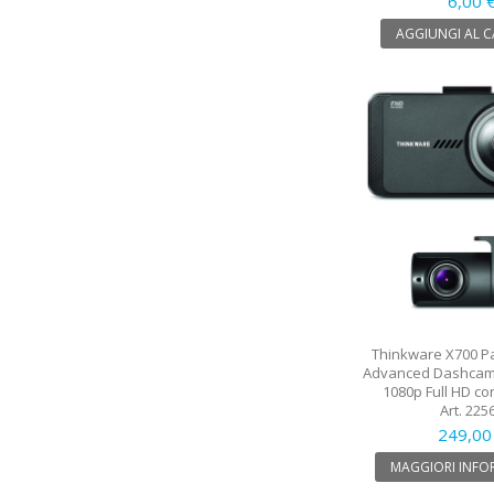
6,00 
AGGIUNGI AL 
Thinkware X700 Pa
Advanced Dashcam 
1080p Full HD co
Art. 225
249,00
MAGGIORI INFO