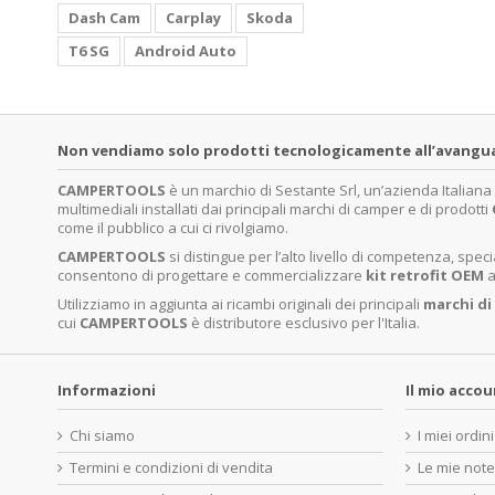
Dash Cam
Carplay
Skoda
T6 SG
Android Auto
Non vendiamo solo prodotti tecnologicamente all’avanguardi
CAMPERTOOLS
è un marchio di Sestante Srl, un’azienda Italian
multimediali installati dai principali marchi di camper e di prodotti
come il pubblico a cui ci rivolgiamo.
CAMPERTOOLS
si distingue per l’alto livello di competenza, sp
consentono di progettare e commercializzare
kit retrofit OEM
a
Utilizziamo in aggiunta ai ricambi originali dei principali
marchi di
cui
CAMPERTOOLS
è distributore esclusivo per l'Italia.
Informazioni
Il mio acco
Chi siamo
I miei ordini
Termini e condizioni di vendita
Le mie note