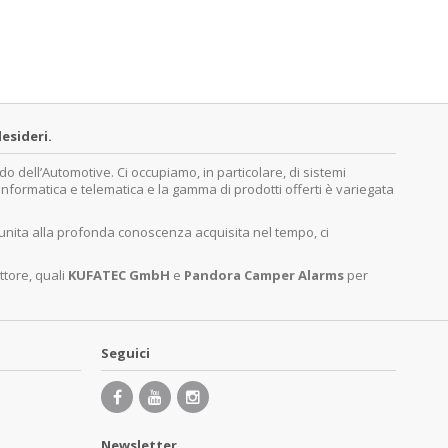
esideri.
dell’Automotive. Ci occupiamo, in particolare, di sistemi
, informatica e telematica e la gamma di prodotti offerti è variegata
 unita alla profonda conoscenza acquisita nel tempo, ci
ttore, quali
KUFATEC GmbH
e
Pandora Camper Alarms
per
Seguici
Newsletter