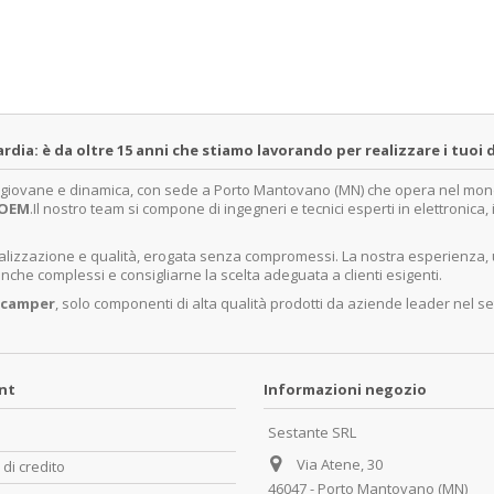
a: è da oltre 15 anni che stiamo lavorando per realizzare i tuoi d
a giovane e dinamica, con sede a Porto Mantovano (MN) che opera nel mondo 
OEM
.Il nostro team si compone di ingegneri e tecnici esperti in elettronica
ecializzazione e qualità, erogata senza compromessi. La nostra esperienza,
nche complessi e consigliarne la scelta adeguata a clienti esigenti.
 camper
, solo componenti di alta qualità prodotti da aziende leader nel se
unt
Informazioni negozio
Sestante SRL
Via Atene, 30
 di credito
46047 - Porto Mantovano (MN)