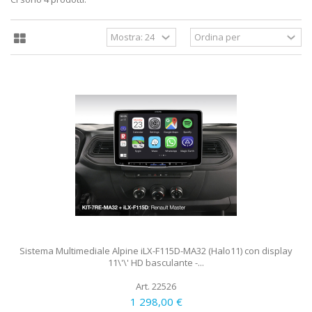
Sistema Multimediale Alpine iLX-F115D-MA32 (Halo11) con display
11\'\' HD basculante -...
Art. 22526
1 298,00 €