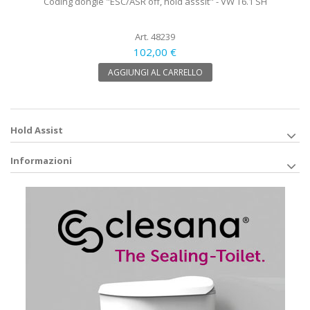
Coding dongle "ESC/ASR off, hold asssit" - VW T6.1 SH
Art. 48239
102,00 €
AGGIUNGI AL CARRELLO
Hold Assist
Informazioni