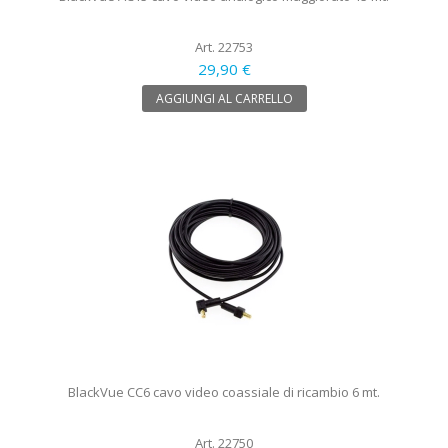
Art. 22753
29,90 €
AGGIUNGI AL CARRELLO
BlackVue CC6 cavo video coassiale di ricambio 6 mt.
Art. 22750