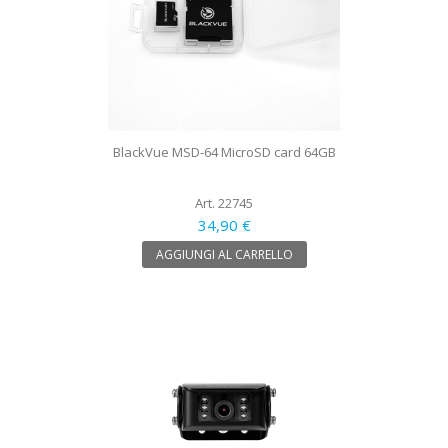
BlackVue MSD-64 MicroSD card 64GB
Art. 22745
34,90 €
AGGIUNGI AL CARRELLO