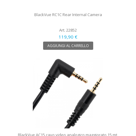
BlackVue RC1C Rear Internal Camera
Art. 22852
119,90 €
AGGIUNGI AL CARRELLO
BlackVue AC15 cavo video analogico maggiorato 15 mt.