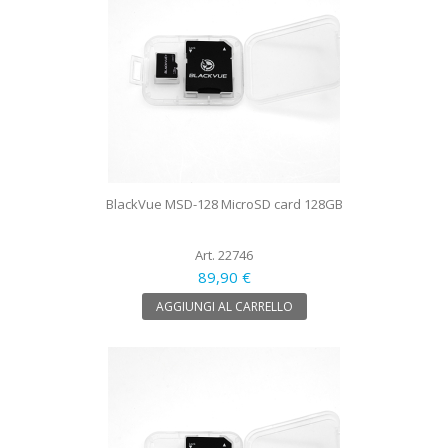
BlackVue MSD-128 MicroSD card 128GB
Art. 22746
89,90 €
AGGIUNGI AL CARRELLO