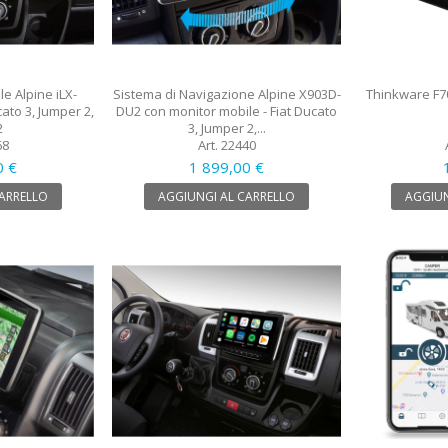
e Alpine iLX-
Sistema di Navigazione Alpine X903D-
Thinkware F7
cato 3, Jumper 2,
DU2 con monitor mobile - Fiat Ducato
2
3, Jumper 2,...
68
Art. 22440
0 €
1 899,00 €
CARRELLO
AGGIUNGI AL CARRELLO
AGGIUN