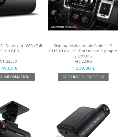
0 - Dashcam 1080p Full
Sistema Multimediale Alpine iLX-
D con GPS
F115DU da 11" - Fiat Ducato 3, Jumper
2, Boxer 2
Art. 22550
Art. 22469
149,00 €
1 309,00 €
RI INFORMAZIONI
AGGIUNGI AL CARRELLO