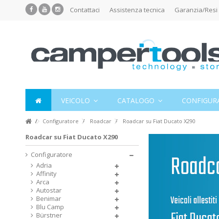
Contattaci
Assistenza tecnica
Garanzia/Resi
VEICOLO
CATALOGO
CONFIGUR
Configuratore
Roadcar
Roadcar su Fiat Ducato X290
Roadcar su Fiat Ducato X290
Configuratore
Adria
Affinity
Arca
Autostar
Benimar
Blu Camp
Bürstner