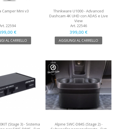
 Camper Mini v3
Thinkware U1000 - Advanced
Dashcam 4K UHD con ADAS e Live
View
Art. 22594
Art. 22546
899,00 €
399,00 €
GI AL CARRELLO
AGGIUNGI AL CARRELLO
KIT (Stage 3) - Sistema
Alpine SWC-D84S (Stage 2) -