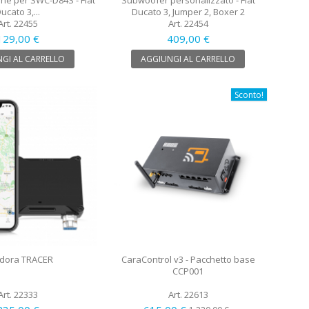
one per SWC-D84S - Fiat
Subwoofer personalizzato - Fiat
ucato 3,...
Ducato 3, Jumper 2, Boxer 2
Art. 22455
Art. 22454
129,00 €
409,00 €
GI AL CARRELLO
AGGIUNGI AL CARRELLO
Sconto!
dora TRACER
CaraControl v3 - Pacchetto base
CCP001
Art. 22333
Art. 22613