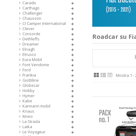
Carado
Carthago
Challenger
Chausson
CI Camper International
Clever
Concorde
Roadcar su Fi
Dethleffs
Dreamer
Elnagh
Etrusco
Eura Mobil
Font Vendome
Ford
Frankia
Mostra 1 - 2
Giottiline
Globecar
Hobby
Hymer
Kabe
Karmann mobil
Knaus
Itineo
La Strada
Laika
Le Voyageur