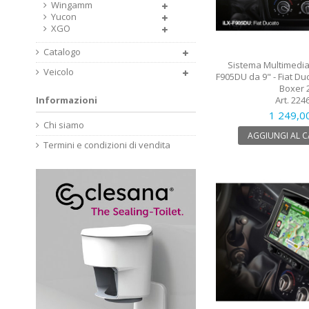
Wingamm
Yucon
XGO
Catalogo
Sistema Multimedial
Veicolo
F905DU da 9" - Fiat Du
Boxer 
Art. 224
Informazioni
1 249,0
Chi siamo
AGGIUNGI AL 
Termini e condizioni di vendita