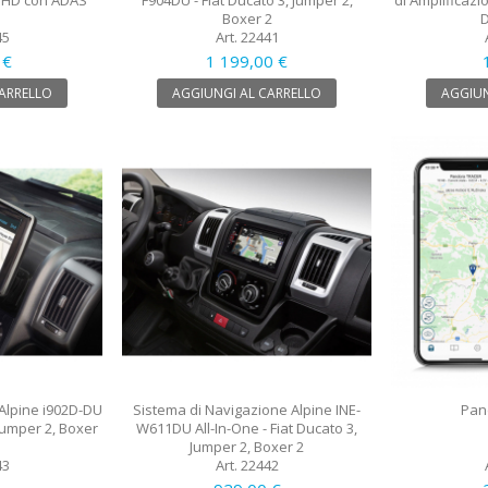
 HD con ADAS
F904DU - Fiat Ducato 3, Jumper 2,
di Amplificazi
Boxer 2
D
45
Art. 22441
 €
1 199,00 €
CARRELLO
AGGIUNGI AL CARRELLO
AGGIUN
Alpine i902D-DU
Sistema di Navigazione Alpine INE-
Pan
 Jumper 2, Boxer
W611DU All-In-One - Fiat Ducato 3,
Jumper 2, Boxer 2
43
Art. 22442