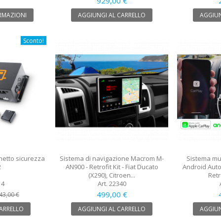
929,00 €
RMAZIONI
AGGIUNGI AL CARRELLO
AGGIUN
Sconto!
hetto sicurezza
Sistema di navigazione Macrom M-
Sistema mul
2
AN900 - Retrofit Kit - Fiat Ducato
Android Aut
(X290), Citroen...
Retro
14
Art. 22340
499,00 €
43,00 €
CARRELLO
AGGIUNGI AL CARRELLO
AGGIUN