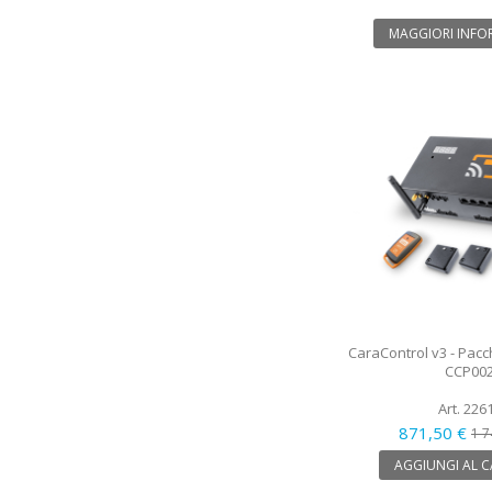
MAGGIORI INFO
CaraControl v3 - Pacc
CCP00
Art. 226
871,50 €
1 7
AGGIUNGI AL 