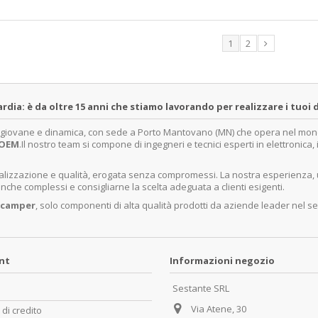
1
2
a: è da oltre 15 anni che stiamo lavorando per realizzare i tuoi d
a giovane e dinamica, con sede a Porto Mantovano (MN) che opera nel mondo 
OEM
.Il nostro team si compone di ingegneri e tecnici esperti in elettronica
ecializzazione e qualità, erogata senza compromessi. La nostra esperienza,
nche complessi e consigliarne la scelta adeguata a clienti esigenti.
 camper
, solo componenti di alta qualità prodotti da aziende leader nel se
unt
Informazioni negozio
Sestante SRL
Via Atene, 30
 di credito