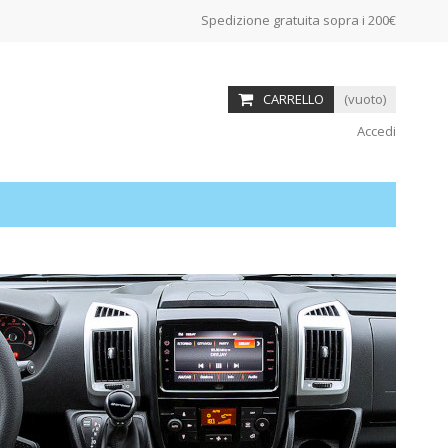
Spedizione gratuita sopra i 200€
CARRELLO
(vuoto)
Accedi