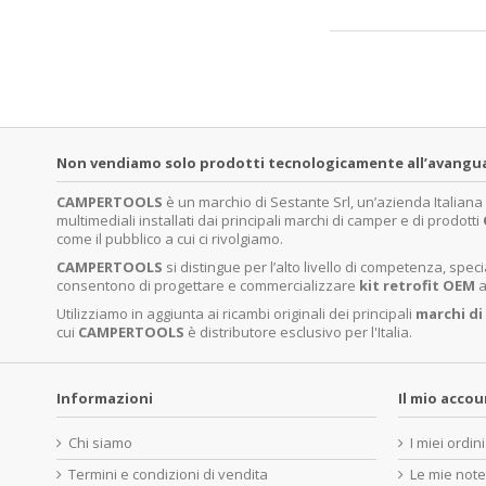
Non vendiamo solo prodotti tecnologicamente all’avanguardi
CAMPERTOOLS
è un marchio di Sestante Srl, un’azienda Italian
multimediali installati dai principali marchi di camper e di prodotti
come il pubblico a cui ci rivolgiamo.
CAMPERTOOLS
si distingue per l’alto livello di competenza, sp
consentono di progettare e commercializzare
kit retrofit OEM
a
Utilizziamo in aggiunta ai ricambi originali dei principali
marchi di
cui
CAMPERTOOLS
è distributore esclusivo per l'Italia.
Informazioni
Il mio acco
Chi siamo
I miei ordini
Termini e condizioni di vendita
Le mie note