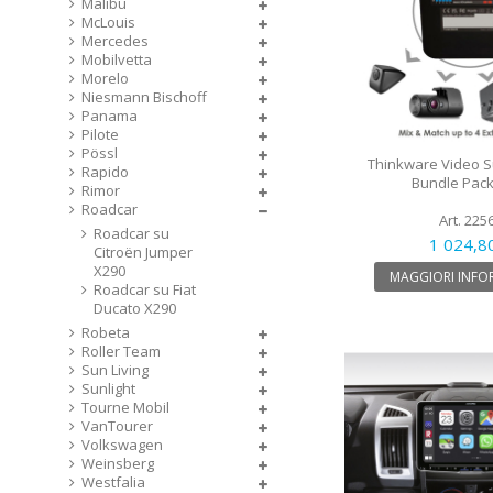
Malibu
McLouis
Mercedes
Mobilvetta
Morelo
Niesmann Bischoff
Panama
Pilote
Pössl
Thinkware Video Su
Rapido
Bundle Pack
Rimor
Roadcar
Art. 225
Roadcar su
1 024,8
Citroën Jumper
X290
MAGGIORI INFO
Roadcar su Fiat
Ducato X290
Robeta
Roller Team
Sun Living
Sunlight
Tourne Mobil
VanTourer
Volkswagen
Weinsberg
Westfalia