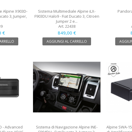
e Alpine X903D-
Sistema Multimediale Alpine iLX-
Pandora
ucato 3, Jumper,
F903DU Halo9 - Fiat Ducato 3, Citroën
Jumper 2 e...
39
Art. 22438
0 €
849,00 €
CARRELLO
AGGIUNGI AL CARRELLO
AGGIUN
O - Advanced
Sistema di Navigazione Alpine INE-
Alpine SWA-150