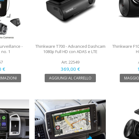
rveillance -
Thinkware T700 - Advanced Dashcam
Thinkware F10
 no. 1
1080p Full HD con ADAS e LTE
H
67
Art. 22549
0 €
369,00 €
RMAZIONI
AGGIUNGI AL CARRELLO
MAGGIO