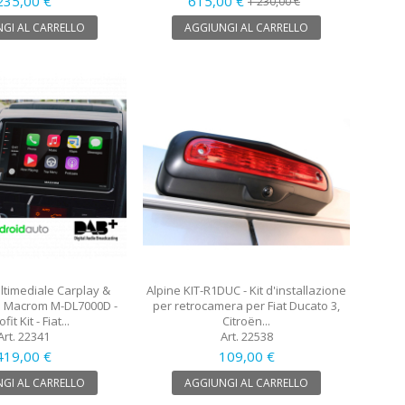
235,00 €
615,00 €
1 230,00 €
GI AL CARRELLO
AGGIUNGI AL CARRELLO
timediale Carplay &
Alpine KIT-R1DUC - Kit d'installazione
o Macrom M-DL7000D -
per retrocamera per Fiat Ducato 3,
fit Kit - Fiat...
Citroën...
Art. 22341
Art. 22538
419,00 €
109,00 €
GI AL CARRELLO
AGGIUNGI AL CARRELLO