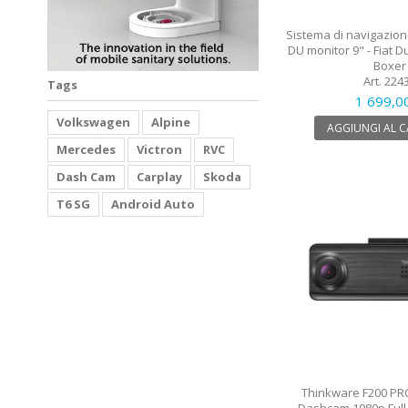
Sistema di navigazion
DU monitor 9" - Fiat D
Boxer
Art. 224
Tags
1 699,0
Volkswagen
Alpine
AGGIUNGI AL 
Mercedes
Victron
RVC
Dash Cam
Carplay
Skoda
T6 SG
Android Auto
Thinkware F200 PR