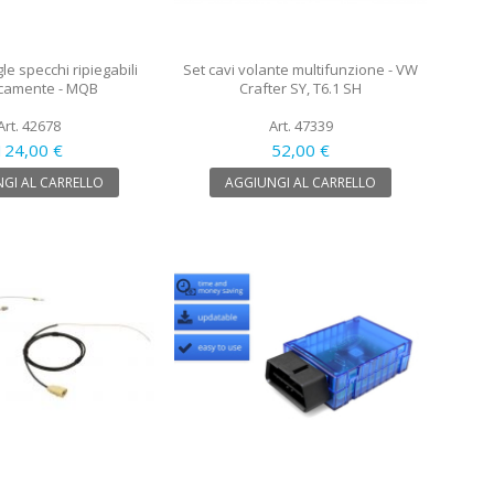
e specchi ripiegabili
Set cavi volante multifunzione - VW
ricamente - MQB
Crafter SY, T6.1 SH
Art. 42678
Art. 47339
124,00 €
52,00 €
GI AL CARRELLO
AGGIUNGI AL CARRELLO