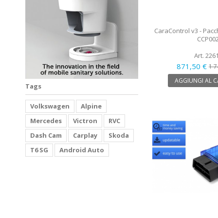
CaraControl v3 - Pacc
CCP00
Art. 226
871,50 €
1 7
AGGIUNGI AL 
Tags
Volkswagen
Alpine
Mercedes
Victron
RVC
Dash Cam
Carplay
Skoda
T6 SG
Android Auto