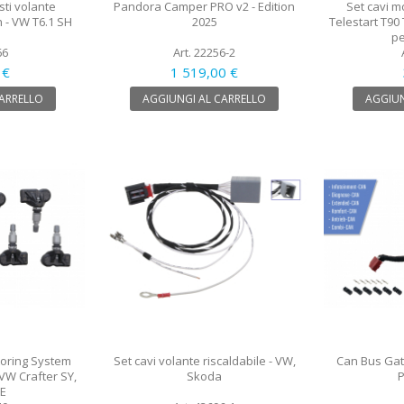
sti volante
Pandora Camper PRO v2 - Edition
Set cavi 
 - VW T6.1 SH
2025
Telestart T90 
p
66
Art. 22256-2
 €
1 519,00 €
CARRELLO
AGGIUNGI AL CARRELLO
AGGIUN
toring System
Set cavi volante riscaldabile - VW,
Can Bus Gat
- VW Crafter SY,
Skoda
P
E