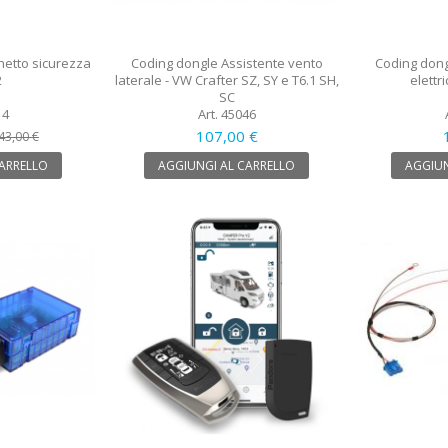
hetto sicurezza
Coding dongle Assistente vento
Coding dongl
2
laterale - VW Crafter SZ, SY e T6.1 SH,
elett
SC
14
Art. 45046
107,00 €
43,00 €
CARRELLO
AGGIUNGI AL CARRELLO
AGGIUN