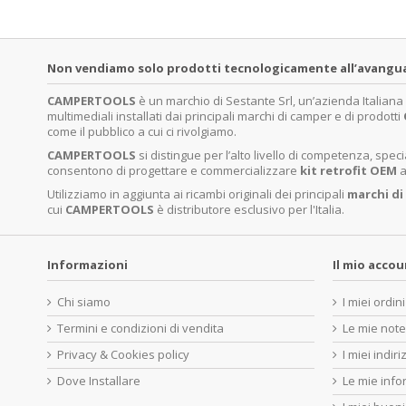
Non vendiamo solo prodotti tecnologicamente all’avanguardi
CAMPERTOOLS
è un marchio di Sestante Srl, un’azienda Italian
multimediali installati dai principali marchi di camper e di prodotti
come il pubblico a cui ci rivolgiamo.
CAMPERTOOLS
si distingue per l’alto livello di competenza, sp
consentono di progettare e commercializzare
kit retrofit OEM
a
Utilizziamo in aggiunta ai ricambi originali dei principali
marchi di
cui
CAMPERTOOLS
è distributore esclusivo per l'Italia.
Informazioni
Il mio acco
Chi siamo
I miei ordini
Termini e condizioni di vendita
Le mie note
Privacy & Cookies policy
I miei indiri
Dove Installare
Le mie info