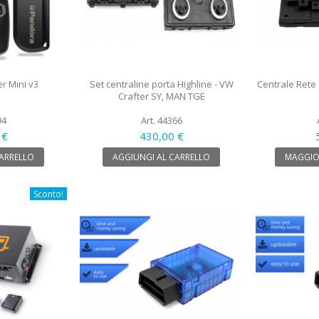
 Mini v3
Set centraline porta Highline - VW
Centrale Rete 
Crafter SY, MAN TGE
94
Art. 44366
 €
430,00 €
CARRELLO
AGGIUNGI AL CARRELLO
MAGGIO
Sconto!