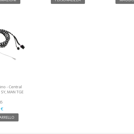
ino - Central
er SY, MAN TGE
45
 €
CARRELLO