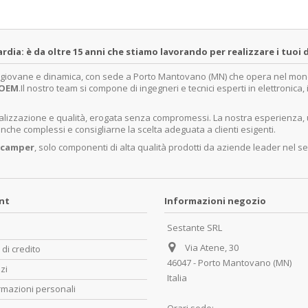
a: è da oltre 15 anni che stiamo lavorando per realizzare i tuoi d
a giovane e dinamica, con sede a Porto Mantovano (MN) che opera nel mondo 
OEM
.Il nostro team si compone di ingegneri e tecnici esperti in elettronica
ecializzazione e qualità, erogata senza compromessi. La nostra esperienza,
nche complessi e consigliarne la scelta adeguata a clienti esigenti.
 camper
, solo componenti di alta qualità prodotti da aziende leader nel se
unt
Informazioni negozio
Sestante SRL
Via Atene, 30
 di credito
46047 - Porto Mantovano (MN)
zzi
Italia
rmazioni personali
Orari sede: