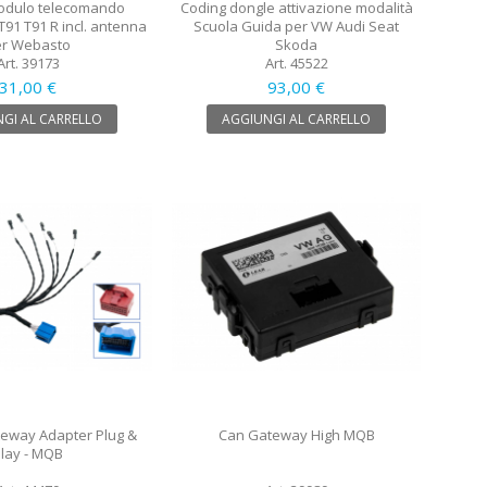
modulo telecomando
Coding dongle attivazione modalità
T91 T91 R incl. antenna
Scuola Guida per VW Audi Seat
er Webasto
Skoda
Art. 39173
Art. 45522
31,00 €
93,00 €
GI AL CARRELLO
AGGIUNGI AL CARRELLO
eway Adapter Plug &
Can Gateway High MQB
lay - MQB