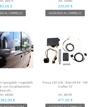
Art. 44479
Art. 39989
83,00 €
230,00 €
GI AL CARRELLO
AGGIUNGI AL CARRELLO
 ripiegabili / regolabili
Presa 230 Volt - Retrofit Kit - VW
e, con riscaldamento -
Crafter SY
Retrofit...
Art. 44360
Art. 48105
 282,00 €
471,00 €
RI INFORMAZIONI
AGGIUNGI AL CARRELLO