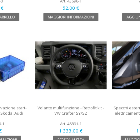
40
Art. 43696-1
 €
52,00 €
CARRELLO
MAGGIORI INFORMAZIONI
AGGIUN
ivazione start-
Volante multifunzione - Retrofit kit -
Specchi esterni
 Skoda, Audi
VW Crafter SY/SZ
elettricament
9-1
Art. 46891-1
€
1 333,00 €
1
RMAZIONI
PERSONALIZZA
MAGGIO