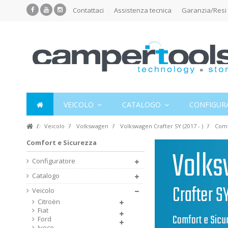
Contattaci
Assistenza tecnica
Garanzia/Resi
VEICOLO
CATALOGO
CONFIGUR
Veicolo
Volkswagen
Volkswagen Crafter SY (2017 - )
Comf
Comfort e Sicurezza
Configuratore
Catalogo
Veicolo
Citroën
Fiat
Ford
Iveco