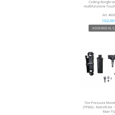
Coding dongle ta
multifunzione Touch
Art. 463
102,00
AGGIUNGI AL 
Tire Pressure Moni
(TPMS) - Retrofit kit 
Man TG