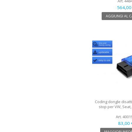
Art. 448
564,00
AGGIUNGI AL 
Coding dongle disatt
stop per VW, Seat,
Art. 4001
83,00 
MAGGIORI INFO