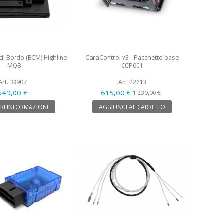
di Bordo (BCM) Highline
CaraControl v3 - Pacchetto base
- MQB
CCP001
Art. 39907
Art. 22613
549,00 €
615,00 €
1 230,00 €
RI INFORMAZIONI
AGGIUNGI AL CARRELLO