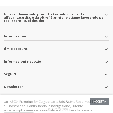
Non vendiamo solo prodotti tecnologicamente
all’avanguardia: è da oltre 15 anni che stiamo lavorando per
realizzare i tuoi desideri.
Informazioni
Il mio account
Informazioni negozio
Seguici
Newsletter
2024 Powered by Campertools.it All Rights Reserved | P.IVA
Utilizziamo i cookie per migliorare la vostra esperienza
ACCETTA
sul nostro sito. Continuando la navigazione, l'utente
IT02182700209
accetta implicitamente la normativa sui cookie e la privacy .