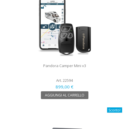
Pandora Camper Mini v3
Art. 22594
899,00 €
AGGIUNGI AL CARRELLO
Sconto!