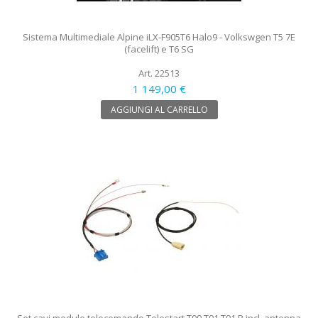
Sistema Multimediale Alpine iLX-F905T6 Halo9 - Volkswgen T5 7E
(facelift) e T6 SG
Art. 22513
1 149,00 €
AGGIUNGI AL CARRELLO
Set cavi modulo telecomando Telestart T90 T91 T91 R incl. antenna