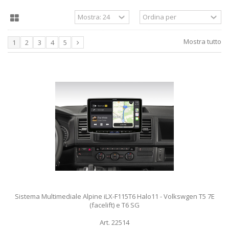
Mostra tutto
1
2
3
4
5
Sistema Multimediale Alpine iLX-F115T6 Halo11 - Volkswgen T5 7E
(facelift) e T6 SG
Art. 22514