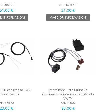
rt. 46899-1
Art. 46957-1
51,00 €
31,00 €
RI INFORMAZIONI
MAGGIORI INFORMAZIONI
e LED d'ingresso - WV,
Interrutore luci aggiuntivo
, Seat, Skoda
illuminazione interna - Retrofit kit -
VW T4
Art. 45570
Art. 30007
23,00 €
83,00 €