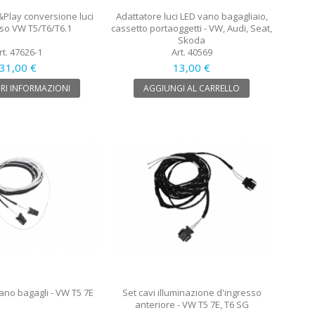
&Play conversione luci
Adattatore luci LED vano bagagliaio,
sso VW T5/T6/T6.1
cassetto portaoggetti - VW, Audi, Seat,
Skoda
rt. 47626-1
Art. 40569
31,00 €
13,00 €
RI INFORMAZIONI
AGGIUNGI AL CARRELLO
vano bagagli - VW T5 7E
Set cavi illuminazione d'ingresso
anteriore - VW T5 7E, T6 SG