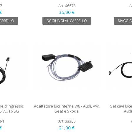
75
Art. 46678
A
€
35,00 €
CARRELLO
AGGIUNGI AL CARRELLO
MAGGIO
one d'ingresso
Adattatore luci interne W8 - Audi, VW,
Set cavi luc
5 7E, T6 SG
Seat e Skoda
Audi
8-1
Art. 33360
€
21,00 €