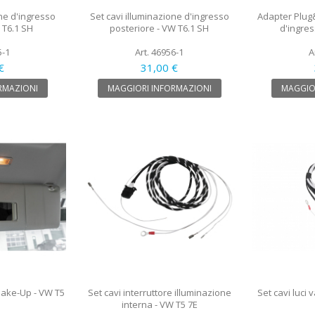
one d'ingresso
Set cavi illuminazione d'ingresso
Adapter Plug
 T6.1 SH
posteriore - VW T6.1 SH
d'ingre
5-1
Art. 46956-1
A
€
31,00 €
RMAZIONI
MAGGIORI INFORMAZIONI
MAGGIO
Make-Up - VW T5
Set cavi interruttore illuminazione
Set cavi luci 
interna - VW T5 7E