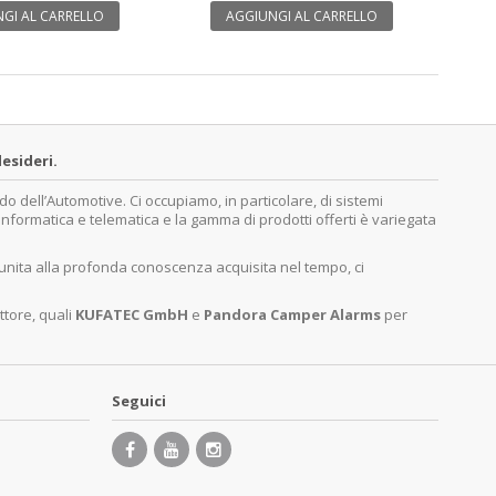
GI AL CARRELLO
AGGIUNGI AL CARRELLO
esideri.
dell’Automotive. Ci occupiamo, in particolare, di sistemi
, informatica e telematica e la gamma di prodotti offerti è variegata
 unita alla profonda conoscenza acquisita nel tempo, ci
ttore, quali
KUFATEC GmbH
e
Pandora Camper Alarms
per
Seguici