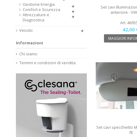
Gestione Energia
Set cavi illuminazi
Comfort e Sicurezza
anteriore - VW
Attrezzature e
Diagnostica
Art. 4695
42,00 
Veicolo
MAGGIORI INFO
Informazioni
Chi siamo
Termini e condizioni di vendita
Set cavi specchietto 
7E