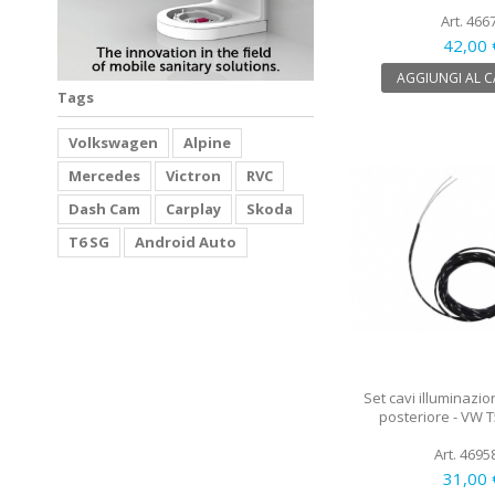
Art. 466
42,00 
AGGIUNGI AL 
Tags
Volkswagen
Alpine
Mercedes
Victron
RVC
Dash Cam
Carplay
Skoda
T6 SG
Android Auto
Set cavi illuminazi
posteriore - VW T
Art. 4695
31,00 