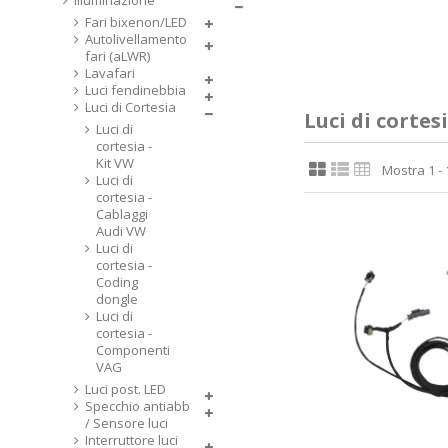
Illuminazione
Fari bixenon/LED
Autolivellamento
fari (aLWR)
Lavafari
Luci fendinebbia
Luci di Cortesia
Luci di cortes
Luci di
cortesia -
Kit VW
Mostra 1 - 1
Luci di
cortesia -
Cablaggi
Audi VW
Luci di
cortesia -
Coding
dongle
Luci di
cortesia -
Componenti
VAG
Luci post. LED
Specchio antiabb
/ Sensore luci
Interruttore luci