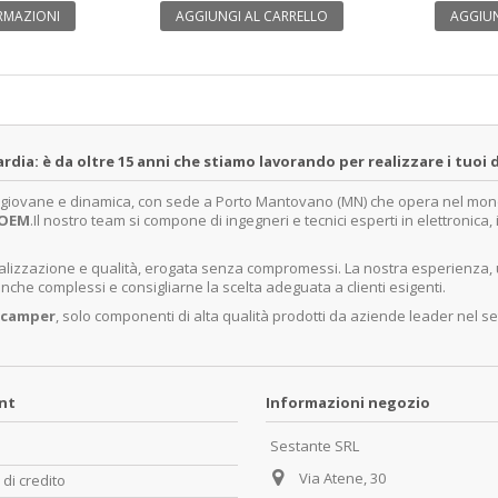
RMAZIONI
AGGIUNGI AL CARRELLO
AGGIUN
a: è da oltre 15 anni che stiamo lavorando per realizzare i tuoi d
a giovane e dinamica, con sede a Porto Mantovano (MN) che opera nel mondo 
OEM
.Il nostro team si compone di ingegneri e tecnici esperti in elettronica
ecializzazione e qualità, erogata senza compromessi. La nostra esperienza,
nche complessi e consigliarne la scelta adeguata a clienti esigenti.
 camper
, solo componenti di alta qualità prodotti da aziende leader nel se
unt
Informazioni negozio
Sestante SRL
Via Atene, 30
 di credito