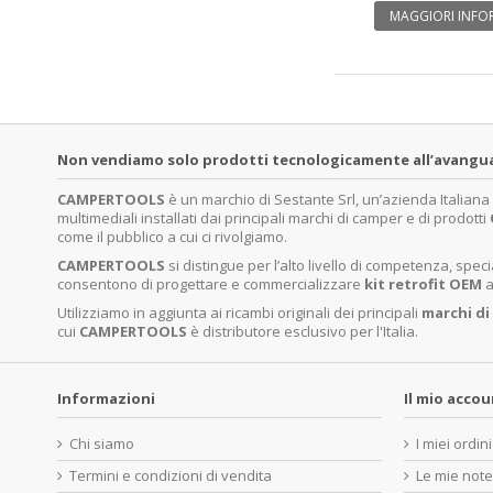
MAGGIORI INFO
Non vendiamo solo prodotti tecnologicamente all’avanguardi
CAMPERTOOLS
è un marchio di Sestante Srl, un’azienda Italian
multimediali installati dai principali marchi di camper e di prodotti
come il pubblico a cui ci rivolgiamo.
CAMPERTOOLS
si distingue per l’alto livello di competenza, sp
consentono di progettare e commercializzare
kit retrofit OEM
a
Utilizziamo in aggiunta ai ricambi originali dei principali
marchi di
cui
CAMPERTOOLS
è distributore esclusivo per l'Italia.
Informazioni
Il mio acco
Chi siamo
I miei ordini
Termini e condizioni di vendita
Le mie note