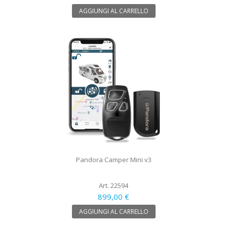
AGGIUNGI AL CARRELLO
Pandora Camper Mini v3
Art. 22594
899,00 €
AGGIUNGI AL CARRELLO