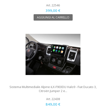
Art. 22546
399,00 €
AGGIUNGI AL CARRELLO
Sistema Multimediale Alpine iLX-F903DU Halo9 - Fiat Ducato 3,
Citroën Jumper 2 e...
Art. 22438
849,00 €