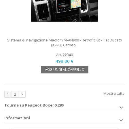
Sistema di navigazione Macrom M-AN900 - Retrofit Kit - Fiat Ducato
(X290), Citroen...
Art. 22340
499,00 €
AGGIUNGI AL CARRELLO
Mostra tutto
1
2
Tourne su Peugeot Boxer X290
Informazioni