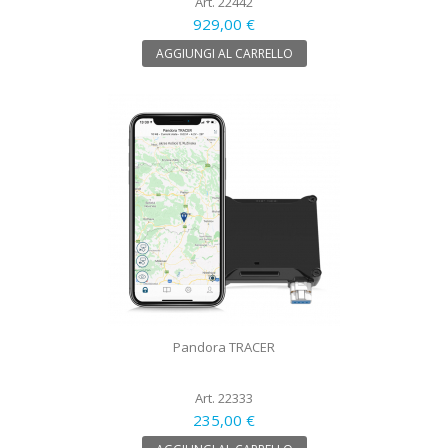
Art. 22442
929,00 €
AGGIUNGI AL CARRELLO
Pandora TRACER
Art. 22333
235,00 €