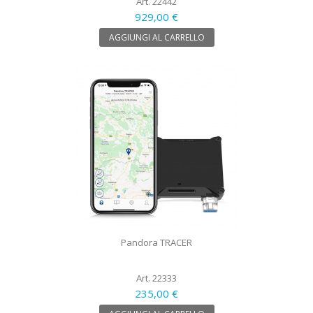
Art. 22442
929,00 €
AGGIUNGI AL CARRELLO
Pandora TRACER
Art. 22333
235,00 €