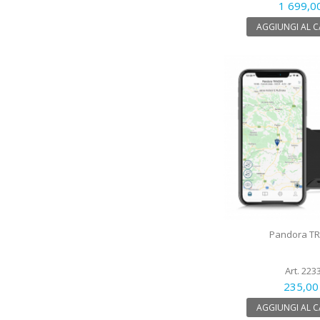
1 699,0
AGGIUNGI AL 
Pandora T
Art. 223
235,00
AGGIUNGI AL 