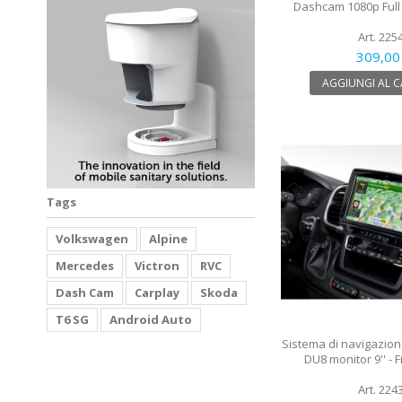
Dashcam 1080p Full
Art. 225
309,00
AGGIUNGI AL 
Tags
Volkswagen
Alpine
Mercedes
Victron
RVC
Dash Cam
Carplay
Skoda
T6 SG
Android Auto
Sistema di navigazion
DU8 monitor 9'' - F
Art. 224