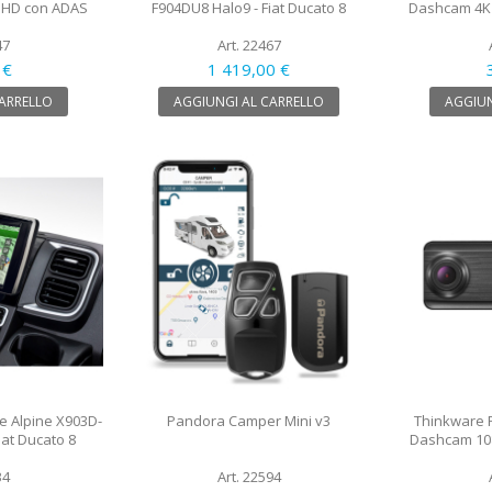
 HD con ADAS
F904DU8 Halo9 - Fiat Ducato 8
Dashcam 4K 
47
Art. 22467
 €
1 419,00 €
CARRELLO
AGGIUNGI AL CARRELLO
AGGIUN
e Alpine X903D-
Pandora Camper Mini v3
Thinkware 
iat Ducato 8
Dashcam 108
34
Art. 22594