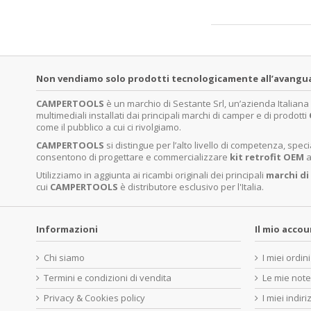
Non vendiamo solo prodotti tecnologicamente all’avanguardi
CAMPERTOOLS
è un marchio di Sestante Srl, un’azienda Italian
multimediali installati dai principali marchi di camper e di prodotti
come il pubblico a cui ci rivolgiamo.
CAMPERTOOLS
si distingue per l’alto livello di competenza, sp
consentono di progettare e commercializzare
kit retrofit OEM
a
Utilizziamo in aggiunta ai ricambi originali dei principali
marchi di
cui
CAMPERTOOLS
è distributore esclusivo per l'Italia.
Informazioni
Il mio acco
Chi siamo
I miei ordini
Termini e condizioni di vendita
Le mie note
Privacy & Cookies policy
I miei indiri