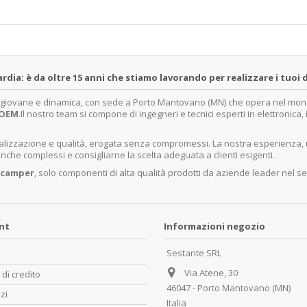
a: è da oltre 15 anni che stiamo lavorando per realizzare i tuoi d
a giovane e dinamica, con sede a Porto Mantovano (MN) che opera nel mondo 
OEM
.Il nostro team si compone di ingegneri e tecnici esperti in elettronica
ecializzazione e qualità, erogata senza compromessi. La nostra esperienza,
nche complessi e consigliarne la scelta adeguata a clienti esigenti.
 camper
, solo componenti di alta qualità prodotti da aziende leader nel se
unt
Informazioni negozio
Sestante SRL
Via Atene, 30
 di credito
46047 - Porto Mantovano (MN)
zzi
Italia