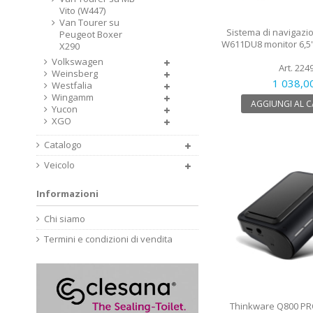
Vito (W447)
Van Tourer su
Sistema di navigazio
Peugeot Boxer
W611DU8 monitor 6,5''
X290
Volkswagen
Art. 224
Weinsberg
1 038,0
Westfalia
Wingamm
AGGIUNGI AL 
Yucon
XGO
Catalogo
Veicolo
Informazioni
Chi siamo
Termini e condizioni di vendita
Thinkware Q800 PR