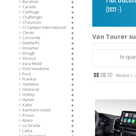
Bürstner
Carado
Carthago
Challenger
Chausson
CI Camper International
Clever
Van Tourer su
Concorde
Dethleffs
Dreamer
Elnagh
In que
Etrusco
Eura Mobil
Font Vendome
Ford
Mostra 1 - 2
Frankia
Giottiline
Globecar
Hobby
Hymer
Kabe
Karmann mobil
Knaus
Itineo
La Strada
Laika
Le Voyageur