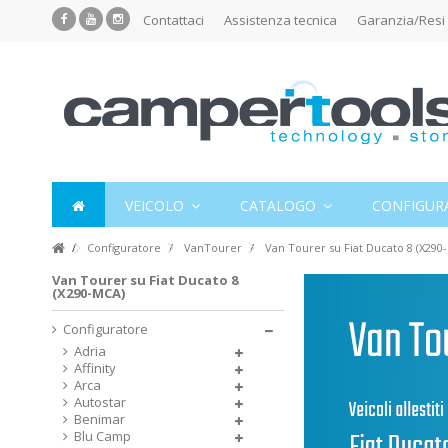
Contattaci
Assistenza tecnica
Garanzia/Resi
VEICOLO
CATALOGO
CONFIGUR
Configuratore
VanTourer
Van Tourer su Fiat Ducato 8 (X290
Van Tourer su Fiat Ducato 8
(X290-MCA)
Configuratore
Adria
Affinity
Arca
Autostar
Benimar
Blu Camp