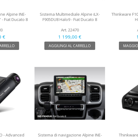
ne Alpine INE-
Sistema Multimediale Alpine iLX-
Thinkware F10
 - Fiat Ducato 8
F905DU8 Halo9 - Fiat Ducato 8
H
93
Art. 22470
0 €
1 199,00 €
CARRELLO
AGGIUNGI AL CARRELLO
MAGGIO
O - Advanced
Sistema di navigazione Alpine INE-
Thinkware