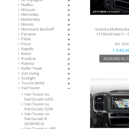
Malibu
McLouis
Mercedes
Mobilvetta
Morelo
Sistema Multimedial
Niesmann Bischoff
F115DU8 Halo11 - F
Panama
Pilote
Art. 224
Pössl
Rapido
1 349,0
Rimor
Roadcar
AGGIUNGI AL 
Robeta
Roller Team
Sun Living
Sunlight
Tourne Mobil
VanTourer
Van Tourer su
Fiat Ducato X250
Van Tourer su
Fiat Ducato X290
Van Tourer su
Fiat Ducato 8
(X290-MCA)
Van Tourer su MB