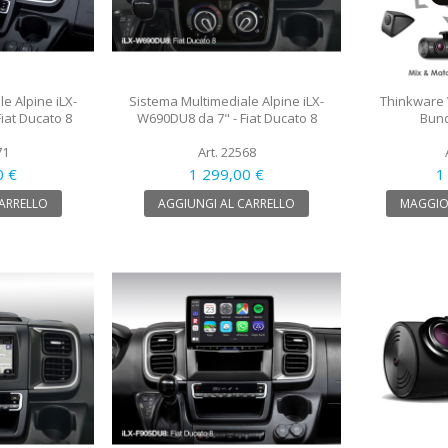
e Alpine iLX-
Sistema Multimediale Alpine iLX-
Thinkware 
iat Ducato 8
W690DU8 da 7" - Fiat Ducato 8
Bund
71
Art. 22568
0 €
1 299,00 €
1
CARRELLO
AGGIUNGI AL CARRELLO
MAGGIO