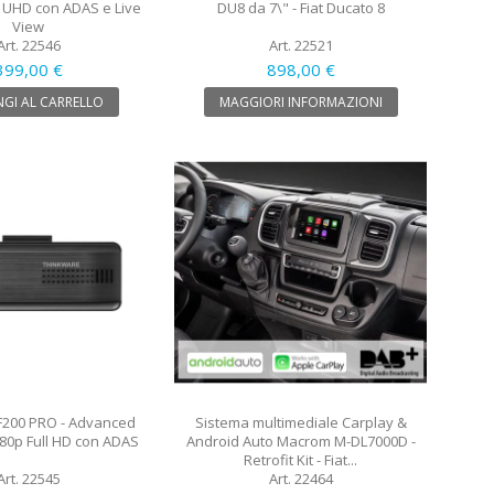
UHD con ADAS e Live
DU8 da 7\" - Fiat Ducato 8
View
Art. 22546
Art. 22521
399,00 €
898,00 €
GI AL CARRELLO
MAGGIORI INFORMAZIONI
F200 PRO - Advanced
Sistema multimediale Carplay &
0p Full HD con ADAS
Android Auto Macrom M-DL7000D -
Retrofit Kit - Fiat...
Art. 22545
Art. 22464