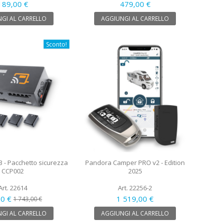
189,00 €
479,00 €
GI AL CARRELLO
AGGIUNGI AL CARRELLO
Sconto!
3 - Pacchetto sicurezza
Pandora Camper PRO v2 - Edition
CCP002
2025
Art. 22614
Art. 22256-2
50 €
1 519,00 €
1 743,00 €
GI AL CARRELLO
AGGIUNGI AL CARRELLO