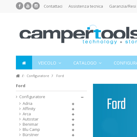
Contattaci
Assistenza tecnica
Garanzia/Resi
VEICOLO
CATALOGO
CONFIGUR
Configuratore
Ford
Ford
Configuratore
Adria
Affinity
Arca
Autostar
Benimar
Blu Camp
Bürstner