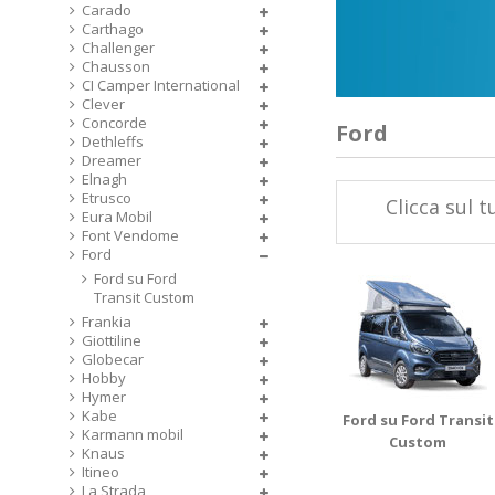
Carado
Carthago
Challenger
Chausson
CI Camper International
Clever
Concorde
Ford
Dethleffs
Dreamer
Elnagh
Etrusco
Clicca sul 
Eura Mobil
Font Vendome
Ford
Ford su Ford
Transit Custom
Frankia
Giottiline
Globecar
Hobby
Hymer
Kabe
Ford su Ford Transit
Karmann mobil
Custom
Knaus
Itineo
La Strada