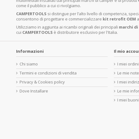
multimediali installati dai principali marchi di camper e di prodotti
come il pubblico a cui ci rivolgiamo.
CAMPERTOOLS
si distingue per l’alto livello di competenza, sp
consentono di progettare e commercializzare
kit retrofit OEM
a
Utilizziamo in aggiunta ai ricambi originali dei principali
marchi di
cui
CAMPERTOOLS
è distributore esclusivo per l'Italia.
Informazioni
Il mio acco
Chi siamo
I miei ordini
Termini e condizioni di vendita
Le mie note
Privacy & Cookies policy
I miei indiri
Dove Installare
Le mie info
I miei buoni