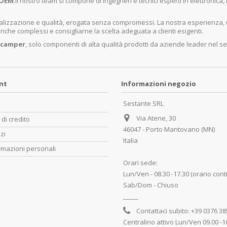
OEM
.Il nostro team si compone di ingegneri e tecnici esperti in elettronica
ecializzazione e qualità, erogata senza compromessi. La nostra esperienza,
nche complessi e consigliarne la scelta adeguata a clienti esigenti.
 camper
, solo componenti di alta qualità prodotti da aziende leader nel se
unt
Informazioni negozio
Sestante SRL
Via Atene, 30
 di credito
46047 - Porto Mantovano (MN)
zzi
Italia
rmazioni personali
Orari sede:
Lun/Ven - 08.30 -17.30 (orario cont
Sab/Dom - Chiuso
_____
Contattaci subito:
+39 0376 3
Centralino attivo Lun/Ven 09.00 -1