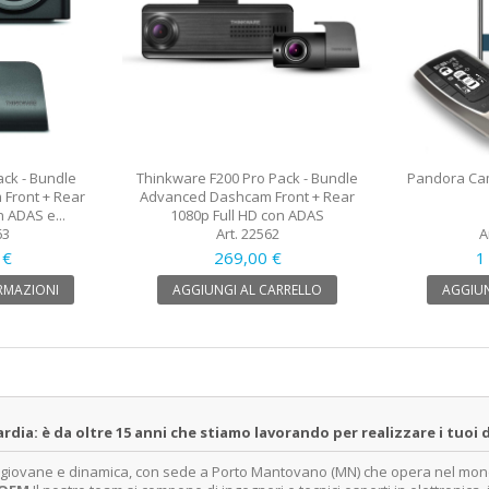
ck - Bundle
Thinkware F200 Pro Pack - Bundle
Pandora Cam
Front + Rear
Advanced Dashcam Front + Rear
n ADAS e...
1080p Full HD con ADAS
63
Art. 22562
A
 €
269,00 €
1
RMAZIONI
AGGIUNGI AL CARRELLO
AGGIUN
a: è da oltre 15 anni che stiamo lavorando per realizzare i tuoi d
a giovane e dinamica, con sede a Porto Mantovano (MN) che opera nel mondo 