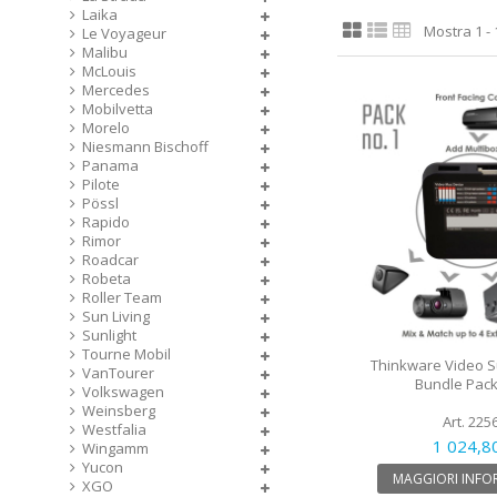
Laika
Mostra 1 - 1
Le Voyageur
Malibu
McLouis
Mercedes
Mobilvetta
Morelo
Niesmann Bischoff
Panama
Pilote
Pössl
Rapido
Rimor
Roadcar
Robeta
Roller Team
Sun Living
Sunlight
Tourne Mobil
Thinkware Video Su
VanTourer
Bundle Pack
Volkswagen
Weinsberg
Art. 225
Westfalia
1 024,8
Wingamm
Yucon
MAGGIORI INFO
XGO