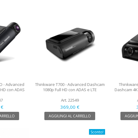
O - Advanced
Thinkware T700 - Advanced Dashcam
Thinkware
 HD con ADAS
1080p Full HD con ADAS e LTE
Dashcam 4K 
47
Art. 22549
 €
369,00 €
CARRELLO
AGGIUNGI AL CARRELLO
AGGIUN
Sconto!