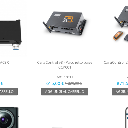
RACER
CaraControl v3 - Pacchetto base
CaraControl v
CCP001
33
Art. 22613
 €
615,00 €
871,
1 230,00 €
CARRELLO
AGGIUNGI AL CARRELLO
AGGIUN