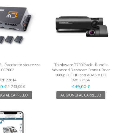
3 - Pacchetto sicurezza
Thinkware T700 Pack - Bundle
CCP002
Advanced Dashcam Front + Rear
1080p Full HD con ADAS e LTE
Art. 22614
Art. 22564
50 €
449,00 €
1 743,00 €
GI AL CARRELLO
AGGIUNGI AL CARRELLO