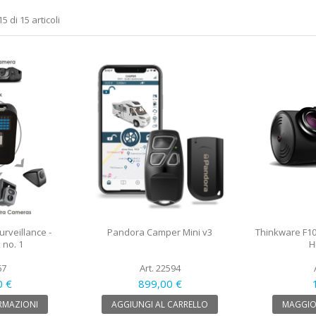
5 di 15 articoli
rveillance -
Pandora Camper Mini v3
Thinkware F10
 no. 1
H
67
Art. 22594
0 €
899,00 €
RMAZIONI
AGGIUNGI AL CARRELLO
MAGGIO