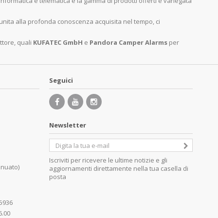
, informatica e telematica e la gamma di prodotti offerti è variegata
 unita alla profonda conoscenza acquisita nel tempo, ci
ttore, quali
KUFATEC GmbH
e
Pandora Camper Alarms
per
Seguici
Newsletter
Iscriviti per ricevere le ultime notizie e gli
inuato)
aggiornamenti direttamente nella tua casella di
posta
85936
6.00