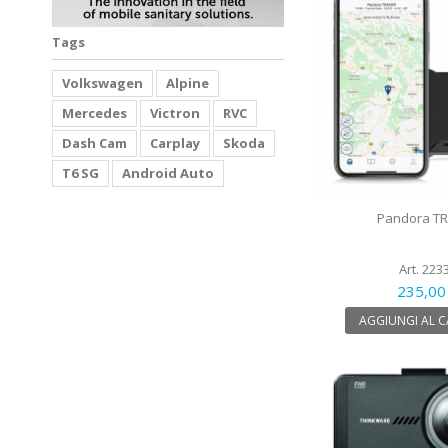
Tags
Volkswagen
Alpine
Mercedes
Victron
RVC
Dash Cam
Carplay
Skoda
T6 SG
Android Auto
Pandora T
Art. 223
235,00
AGGIUNGI AL 