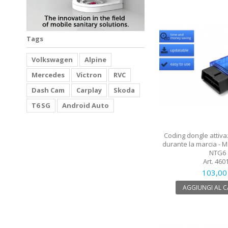
Tags
Volkswagen
Alpine
Mercedes
Victron
RVC
Dash Cam
Carplay
Skoda
T6 SG
Android Auto
Coding dongle attiv
durante la marcia -
NTG6
Art. 460
103,00
AGGIUNGI AL 