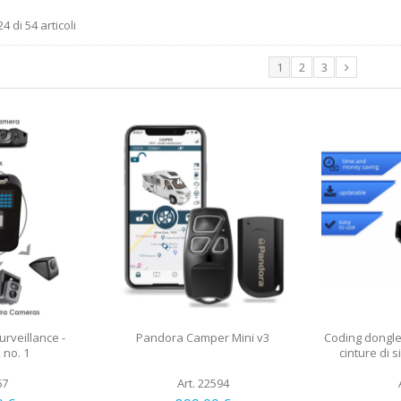
4 di 54 articoli
1
2
3
rveillance -
Pandora Camper Mini v3
Coding dongle 
 no. 1
cinture di 
67
Art. 22594