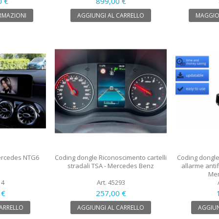
0 €
899,00 €
RMAZIONI
AGGIUNGI AL CARRELLO
MAGGIO
Mercedes NTG6
Coding dongle Riconoscimento cartelli
Coding dongle
stradali TSA - Mercedes Benz
allarme anti
Mer
14
Art. 45293
 €
257,00 €
CARRELLO
AGGIUNGI AL CARRELLO
AGGIUN