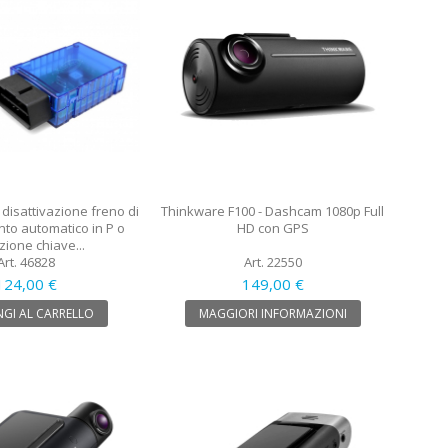
disattivazione freno di
Thinkware F100 - Dashcam 1080p Full
to automatico in P o
HD con GPS
zione chiave...
Art. 46828
Art. 22550
124,00 €
149,00 €
GI AL CARRELLO
MAGGIORI INFORMAZIONI