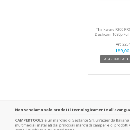
Thinkware F200 PR
Dashcam 1080p Full
Art. 225
189,00
AGGIUNGI AL 
Non vendiamo solo prodotti tecnologicamente all’avanguardi
CAMPERTOOLS
è un marchio di Sestante Srl, un’azienda Italian
multimediali installati dai principali marchi di camper e di prodotti
come il pubblico a cui ci rivolgiamo.