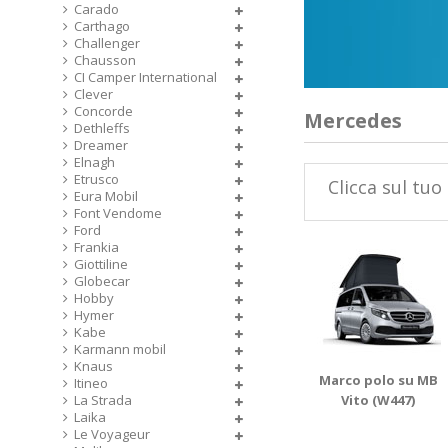
Carado
Carthago
Challenger
Chausson
CI Camper International
Clever
Concorde
Mercedes
Dethleffs
Dreamer
Elnagh
Etrusco
Clicca sul tuo
Eura Mobil
Font Vendome
Ford
Frankia
Giottiline
Globecar
Hobby
Hymer
Kabe
Karmann mobil
Knaus
Marco polo su MB
Itineo
La Strada
Vito (W447)
Laika
Le Voyageur