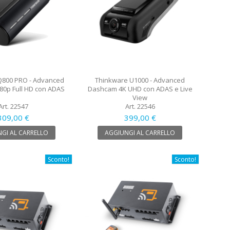
Q800 PRO - Advanced
Thinkware U1000 - Advanced
0p Full HD con ADAS
Dashcam 4K UHD con ADAS e Live
View
Art. 22547
Art. 22546
309,00 €
399,00 €
GI AL CARRELLO
AGGIUNGI AL CARRELLO
Sconto!
Sconto!