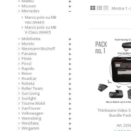
Malibu
McLouis
Mostra 1 - 2
Mercedes
Marco polo su MB
Vito (W447)
Marco polo su MB
V-Class (W447)
Mobilvetta
Morelo
Niesmann Bischoff
Panama
Pilote
Pössl
Rapido
Rimor
Roadcar
Robeta
Roller Team
Sun Living
Sunlight
Tourne Mobil
VanTourer
Thinkware Video Su
Volkswagen
Bundle Pack
Weinsberg
Westfalia
Art. 225
Wingamm