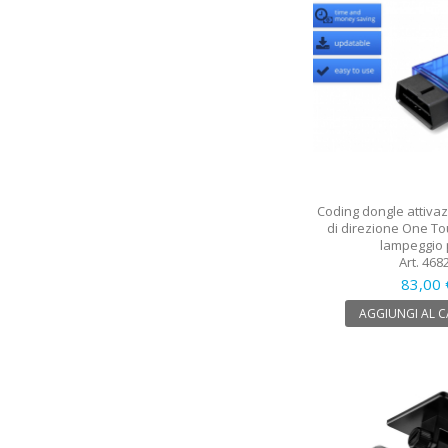
Coding dongle attivaz
di direzione One Touc
lampeggio p
Art. 468
83,00 
AGGIUNGI AL 