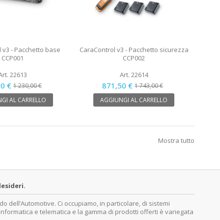
 v3 - Pacchetto base
CaraControl v3 - Pacchetto sicurezza
CCP001
CCP002
Art. 22613
Art. 22614
00 €
871,50 €
1 230,00 €
1 743,00 €
GI AL CARRELLO
AGGIUNGI AL CARRELLO
Mostra tutto
esideri.
dell’Automotive. Ci occupiamo, in particolare, di sistemi
, informatica e telematica e la gamma di prodotti offerti è variegata