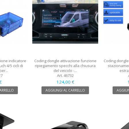
ione indicatore
Coding dongle attivazione funzione
Coding dongle 
h 4/5 cicli di
ripiegamento specchi alla chiusura
stazionamen
er...
del veicolo -...
estra
27
Art. 46732
€
124,00 €
CARRELLO
AGGIUNGI AL CARRELLO
AGGIUN