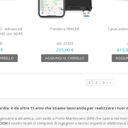
O - Advanced
Pandora TRACER
CaraControl
 HD con ADAS
45
Art. 22333
 €
235,00 €
615,
CARRELLO
AGGIUNGI AL CARRELLO
AGGIUN
1
2
3
a: è da oltre 15 anni che stiamo lavorando per realizzare i tuoi d
a giovane e dinamica, con sede a Porto Mantovano (MN) che opera nel mondo 
OEM
.Il nostro team si compone di ingegneri e tecnici esperti in elettronica