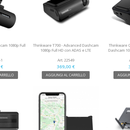
cam 1080p Full
Thinkware T700 - Advanced Dashcam
Thinkware 
1080p Full HD con ADAS e LTE
Dashcam 108
51
Art. 22549
 €
369,00 €
CARRELLO
AGGIUNGI AL CARRELLO
AGGIUN