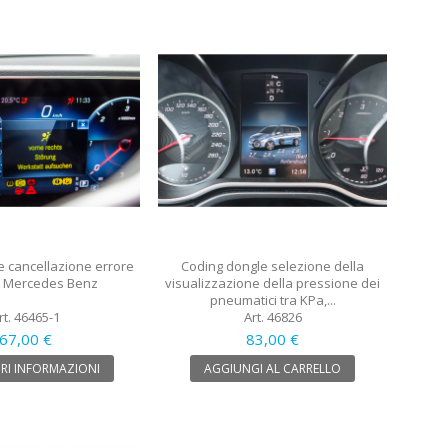
e cancellazione errore
Coding dongle selezione della
- Mercedes Benz
visualizzazione della pressione dei
pneumatici tra KPa,...
rt. 46465-1
Art. 46826
67,00 €
83,00 €
RI INFORMAZIONI
AGGIUNGI AL CARRELLO