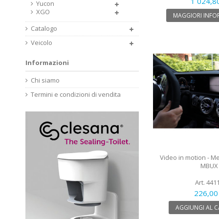
1 024,8
Yucon
XGO
MAGGIORI INFO
Catalogo
Veicolo
Informazioni
Chi siamo
Termini e condizioni di vendita
Video in motion - 
MBUX
Art. 441
226,00
AGGIUNGI AL 