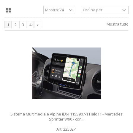
Mostra tutto
1
2
3
4
Sistema Multimediale Alpine iLX-F115S907-1 Halo11 - Mercedes
Sprinter W907 con...
Art. 22502-1