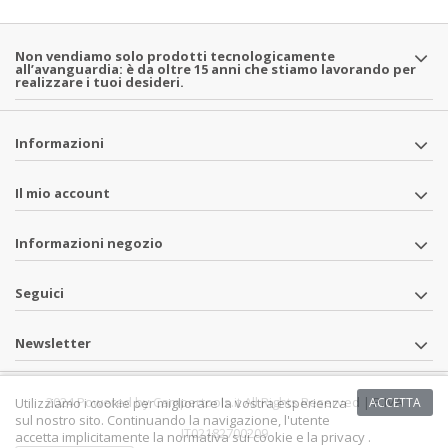
Non vendiamo solo prodotti tecnologicamente
all’avanguardia: è da oltre 15 anni che stiamo lavorando per
realizzare i tuoi desideri.
Informazioni
Il mio account
Informazioni negozio
Seguici
Newsletter
2024 Powered by Campertools.it All Rights Reserved | P.IVA
Utilizziamo i cookie per migliorare la vostra esperienza
ACCETTA
sul nostro sito. Continuando la navigazione, l'utente
IT02182700209
accetta implicitamente la normativa sui cookie e la privacy .