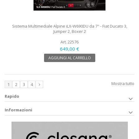
Sistema Multimediale Alpine iLX-W690DU da 7" - Fiat Ducato 3,
Jumper 2, Boxer 2
Art. 22576
649,00 €
AGGIUNGI AL CARRELLO
Mostra tutto
1
2
3
4
Rapido
Informazioni