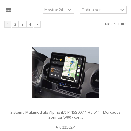
Mostra tutto
1
2
3
4
Sistema Multimediale Alpine iLX-F115S907-1 Halo11 - Mercedes
Sprinter W907 con...
Art. 22502-1