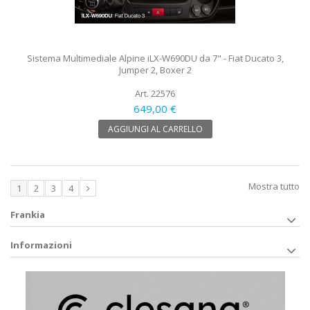
Sistema Multimediale Alpine iLX-W690DU da 7" - Fiat Ducato 3,
Jumper 2, Boxer 2
Art. 22576
649,00 €
AGGIUNGI AL CARRELLO
Mostra tutto
1
2
3
4
Frankia
Informazioni