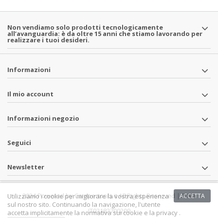
Non vendiamo solo prodotti tecnologicamente
all’avanguardia: è da oltre 15 anni che stiamo lavorando per
realizzare i tuoi desideri.
Informazioni
Il mio account
Informazioni negozio
Seguici
Newsletter
2024 Powered by Campertools.it All Rights Reserved | P.IVA
Utilizziamo i cookie per migliorare la vostra esperienza
ACCETTA
sul nostro sito. Continuando la navigazione, l'utente
IT02182700209
accetta implicitamente la normativa sui cookie e la privacy .