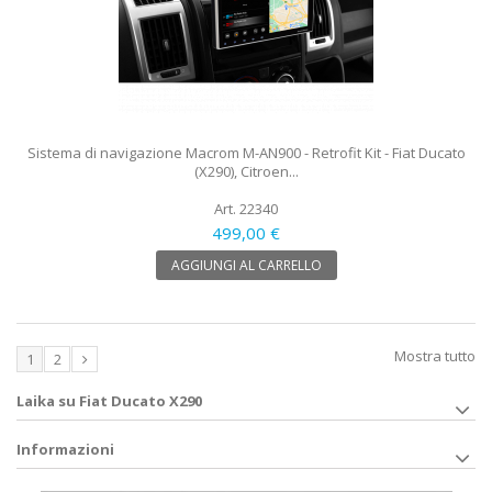
Sistema di navigazione Macrom M-AN900 - Retrofit Kit - Fiat Ducato
(X290), Citroen...
Art. 22340
499,00 €
AGGIUNGI AL CARRELLO
Mostra tutto
1
2
Laika su Fiat Ducato X290
Informazioni