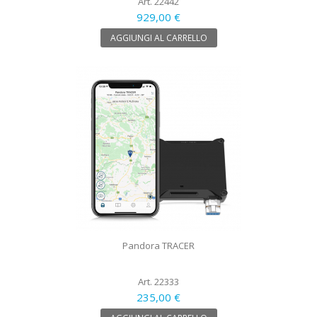
Art. 22442
929,00 €
AGGIUNGI AL CARRELLO
Pandora TRACER
Art. 22333
235,00 €